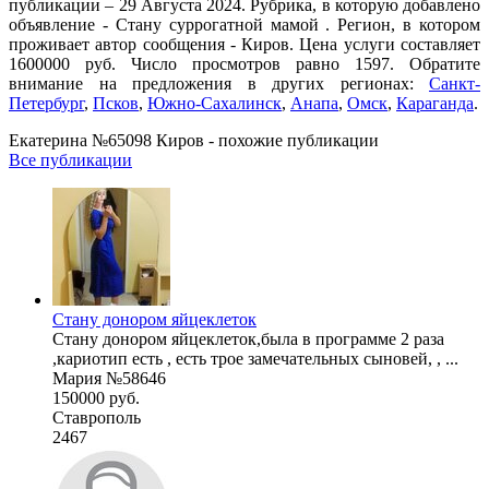
публикации – 29 Августа 2024. Рубрика, в которую добавлено
объявление - Cтану суррогатной мамой . Регион, в котором
проживает автор сообщения - Киров. Цена услуги составляет
1600000 руб. Число просмотров равно 1597. Обратите
внимание на предложения в других регионах:
Санкт-
Петербург
,
Псков
,
Южно-Сахалинск
,
Анапа
,
Омск
,
Караганда
.
Екатерина №65098 Киров - похожие публикации
Все публикации
Стану донором яйцеклеток
Стану донором яйцеклеток,была в программе 2 раза
,кариотип есть , есть трое замечательных сыновей, , ...
Мария №58646
150000 руб.
Ставрополь
2467