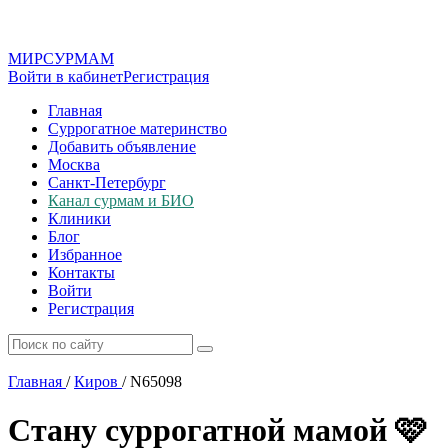
МИР
СУР
МАМ
Войти в кабинет
Регистрация
Главная
Суррогатное материнство
Добавить объявление
Москва
Санкт-Петербург
Канал сурмам и БИО
Клиники
Блог
Избранное
Контакты
Войти
Регистрация
Главная
/
Киров
/
N65098
Стану суррогатной мамой 🩷