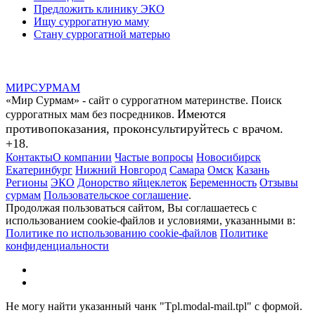
Предложить клинику ЭКО
Ищу суррогатную маму
Стану суррогатной матерью
МИР
СУР
МАМ
«Мир Сурмам» - сайт о суррогатном материнстве. Поиск
Имеются
суррогатных мам без посредников.
противопоказания, проконсультируйтесь с врачом.
+18.
Контакты
О компании
Частые вопросы
Новосибирск
Екатеринбург
Нижний Новгород
Самара
Омск
Казань
Регионы
ЭКО
Донорство яйцеклеток
Беременность
Отзывы
сурмам
Пользовательское соглашение
.
Продолжая пользоваться сайтом, Вы соглашаетесь с
использованием cookie-файлов и условиями, указанными в:
Политике по использованию cookie-файлов
Политике
конфиденциальности
Не могу найти указанный чанк "Tpl.modal-mail.tpl" с формой.