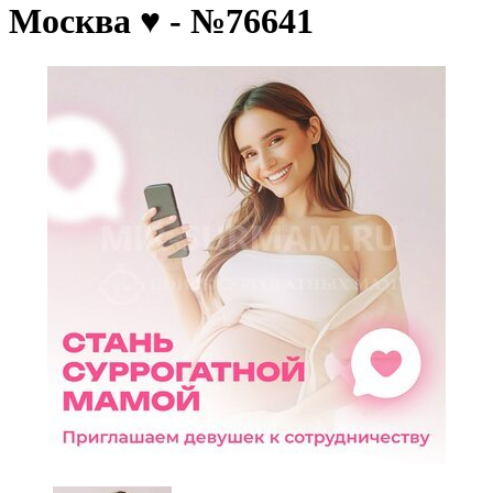
Москва ♥️ - №76641