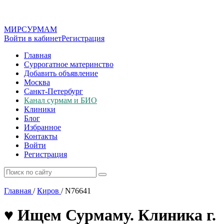
МИР
СУР
МАМ
Войти в кабинет
Регистрация
Главная
Суррогатное материнство
Добавить объявление
Москва
Санкт-Петербург
Канал сурмам и БИО
Клиники
Блог
Избранное
Контакты
Войти
Регистрация
Главная
/
Киров
/
N76641
♥️ Ищем Сурмаму. Клиника г.