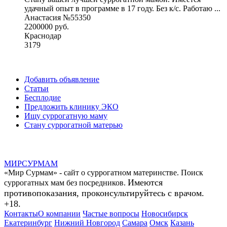
удачный опыт в программе в 17 году. Без к/с. Работаю ...
Анастасия №55350
2200000 руб.
Краснодар
3179
Добавить объявление
Статьи
Бесплодие
Предложить клинику ЭКО
Ищу суррогатную маму
Стану суррогатной матерью
МИР
СУР
МАМ
«Мир Сурмам» - сайт о суррогатном материнстве. Поиск
Имеются
суррогатных мам без посредников.
противопоказания, проконсультируйтесь с врачом.
+18.
Контакты
О компании
Частые вопросы
Новосибирск
Екатеринбург
Нижний Новгород
Самара
Омск
Казань