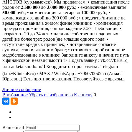
АИСТОВ (сур.мамочек). Мы предлагаем: • компенсация после
родов от 𝟐.𝟓𝟎𝟎 𝟎𝟎𝟎 до 𝟑.𝟎𝟎𝟎 𝟎𝟎𝟎 руб.; • ежемесячные выплаты
𝟓𝟎.𝟎𝟎𝟎 руб.; • компенсация за кесарево 100 000 руб.; •
компенсация за двойню 300 000 руб.; • продукты/питание на
время проживания в жилом фонде клиники; • компенсация
проезда и проживания, сопровождение 24/7. Требования: •
возраст от 20 до 34 лет; • наличие собственных здоровых
детей(не более трех родов )не младше одного года; •
отсутствие вредных привычек; • нотариальное согласие
супруга, если в законном браке; • готовность пройти полное
медобследование в клинике; Заполните анкету и начните путь
к финансовой независимости ✨ Подать заявку : vk.cc/7bEK1q
или anketa-sm-do.ru/ ❗ Координатор программы : Telegram
(t.me/KlinikaEco) / MAX / WhatsApp : +79607004555 (Анжела
Юрьевна) Есть противопоказания. Посоветуйтесь с врачом..
Личное сообщение
В избранное
Убрать из избранного
К списку
0
Ваш e-mail