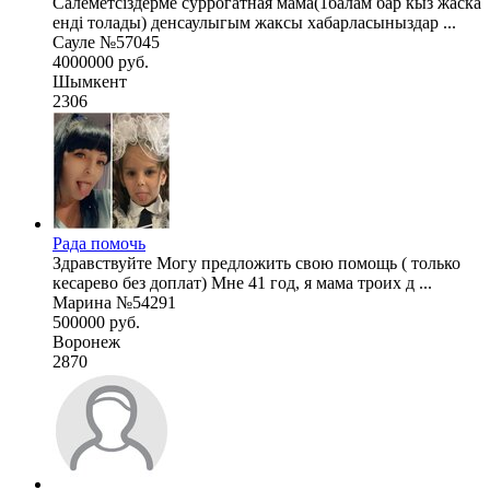
Салеметсіздерме суррогатная мама(1балам бар кыз жаска
енді толады) денсаулыгым жаксы хабарласыныздар ...
Сауле №57045
4000000 руб.
Шымкент
2306
Рада помочь
Здравствуйте Могу предложить свою помощь ( только
кесарево без доплат) Мне 41 год, я мама троих д ...
Марина №54291
500000 руб.
Воронеж
2870