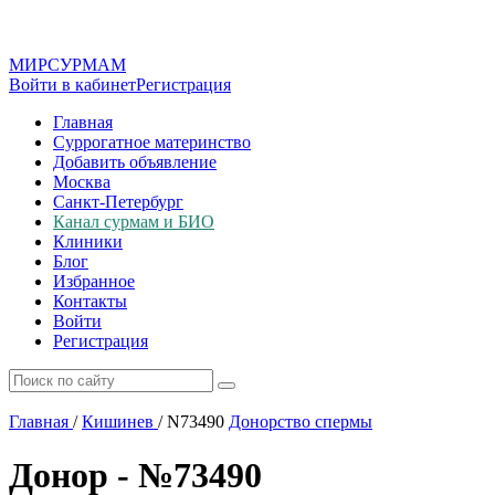
МИР
СУР
МАМ
Войти в кабинет
Регистрация
Главная
Суррогатное материнство
Добавить объявление
Москва
Санкт-Петербург
Канал сурмам и БИО
Клиники
Блог
Избранное
Контакты
Войти
Регистрация
Главная
/
Кишинев
/
N73490
Донорство спермы
Донор - №73490