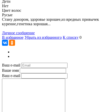
Дети
Нет
Цвет волос
Русые
Стану донором, здоровье хорошее,из вредных привычек
курение,генетика хорошая...
Личное сообщение
В избранное
Убрать из избранного
К списку
0
Ваш e-mail
Ваше имя
Ваш e-mail