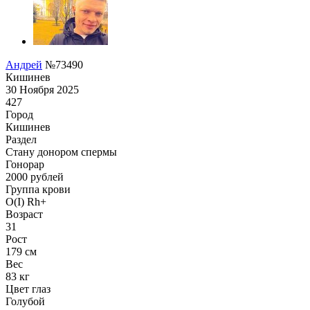
Андрей
№73490
Кишинев
30 Ноября 2025
427
Город
Кишинев
Раздел
Стану донором спермы
Гонoрар
2000
рублей
Группа крови
O(I) Rh+
Возраст
31
Рост
179 см
Вес
83 кг
Цвет глаз
Голубой