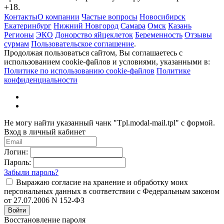
+18.
Контакты
О компании
Частые вопросы
Новосибирск
Екатеринбург
Нижний Новгород
Самара
Омск
Казань
Регионы
ЭКО
Донорство яйцеклеток
Беременность
Отзывы
сурмам
Пользовательское соглашение
.
Продолжая пользоваться сайтом, Вы соглашаетесь с
использованием cookie-файлов и условиями, указанными в:
Политике по использованию cookie-файлов
Политике
конфиденциальности
Не могу найти указанный чанк "Tpl.modal-mail.tpl" с формой.
Вход в личный кабинет
Логин:
Пароль:
Забыли пароль?
Выражаю согласие на хранение и обработку моих
персональных данных в соответствии с Федеральным законом
от 27.07.2006 N 152-ФЗ
Войти
Восстановление пароля