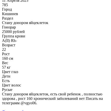
11 Апреля 2025
785
Город
Кишинев
Раздел
Стану донором яйцеклеток
Гонoрар
25000
рублей
Группа крови
A(II) Rh-
Возраст
22
Рост
160 см
Вес
57 кг
Цвет глаз
Дети
Есть
Цвет волос
Русые
Стану донором яйцеклеток, есть свой ребенок , полностью
здорова , рост 160 хронический заболеваний нет Писать на
телеграмм @vgyo06.