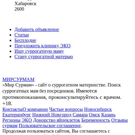
Хабаровск
2600
Добавить объявление
Статьи
Бесплодие
Предложить клинику ЭКО
Ищу суррогатную маму
Стану суррогатной матерью
МИР
СУР
МАМ
«Мир Сурмам» - сайт о суррогатном материнстве. Поиск
Имеются
суррогатных мам без посредников.
противопоказания, проконсультируйтесь с врачом.
+18.
Контакты
О компании
Частые вопросы
Новосибирск
Екатеринбург
Нижний Новгород
Самара
Омск
Казань
Регионы
ЭКО
Донорство яйцеклеток
Беременность
Отзывы
сурмам
Пользовательское соглашение
.
Продолжая пользоваться сайтом, Вы соглашаетесь с