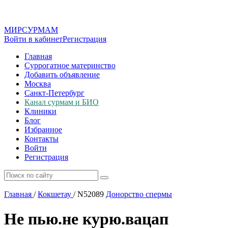
МИР
СУР
МАМ
Войти в кабинет
Регистрация
Главная
Суррогатное материнство
Добавить объявление
Москва
Санкт-Петербург
Канал сурмам и БИО
Клиники
Блог
Избранное
Контакты
Войти
Регистрация
Главная
/
Кокшетау
/
N52089
Донорство спермы
Не пью.не курю.вацап