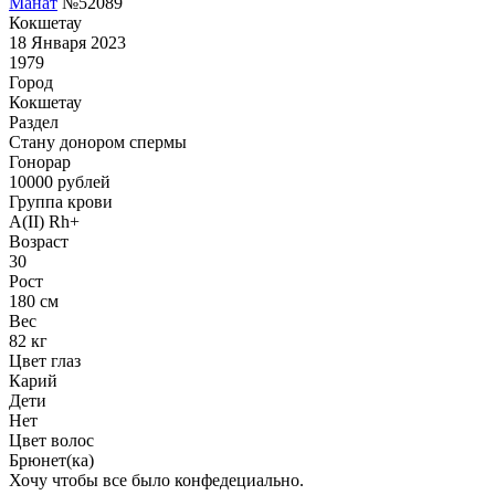
Манат
№52089
Кокшетау
18 Января 2023
1979
Город
Кокшетау
Раздел
Стану донором спермы
Гонoрар
10000
рублей
Группа крови
A(II) Rh+
Возраст
30
Рост
180 см
Вес
82 кг
Цвет глаз
Карий
Дети
Нет
Цвет волос
Брюнет(ка)
Хочу чтобы все было конфедециально.