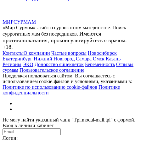
МИР
СУР
МАМ
«Мир Сурмам» - сайт о суррогатном материнстве. Поиск
Имеются
суррогатных мам без посредников.
противопоказания, проконсультируйтесь с врачом.
+18.
Контакты
О компании
Частые вопросы
Новосибирск
Екатеринбург
Нижний Новгород
Самара
Омск
Казань
Регионы
ЭКО
Донорство яйцеклеток
Беременность
Отзывы
сурмам
Пользовательское соглашение
.
Продолжая пользоваться сайтом, Вы соглашаетесь с
использованием cookie-файлов и условиями, указанными в:
Политике по использованию cookie-файлов
Политике
конфиденциальности
Не могу найти указанный чанк "Tpl.modal-mail.tpl" с формой.
Вход в личный кабинет
Логин: