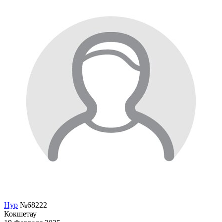
Нур
№68222
Кокшетау