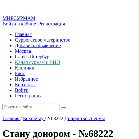
МИР
СУР
МАМ
Войти в кабинет
Регистрация
Главная
Суррогатное материнство
Добавить объявление
Москва
Санкт-Петербург
Канал сурмам и БИО
Клиники
Блог
Избранное
Контакты
Войти
Регистрация
Главная
/
Кокшетау
/
N68222
Донорство спермы
Стану донором - №68222