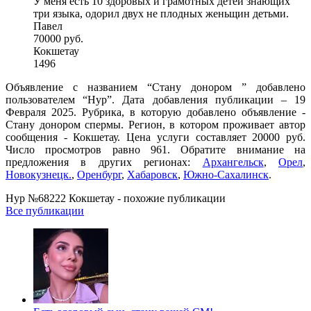
У меня есть 10 здоровых и грамотных детей знающих
три языка, одорил двух не плодных женьщин детьми.
Павел
70000 руб.
Кокшетау
1496
Объявление с названием “Стану донором ” добавлено
пользователем “Нур”. Дата добавления публикации – 19
Февраля 2025. Рубрика, в которую добавлено объявление -
Стану донором спермы. Регион, в котором проживает автор
сообщения - Кокшетау. Цена услуги составляет 20000 руб.
Число просмотров равно 961. Обратите внимание на
предложения в других регионах:
Архангельск
,
Орел
,
Новокузнецк.
,
Оренбург
,
Хабаровск
,
Южно-Сахалинск
.
Нур №68222 Кокшетау - похожие публикации
Все публикации