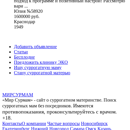
подход к программе и позитивный настрой! Рассмотрю
вари ...
Юлия №58920
1600000 руб.
Краснодар
1949
Добавить объявление
Статьи
Бесплодие
Предложить клинику ЭКО
Ищу суррогатную маму
Стану суррогатной матерью
МИР
СУР
МАМ
«Мир Сурмам» - сайт о суррогатном материнстве. Поиск
Имеются
суррогатных мам без посредников.
противопоказания, проконсультируйтесь с врачом.
+18.
Контакты
О компании
Частые вопросы
Новосибирск
Екатеринбург
Нижний Новгород
Самара
Омск
Казань