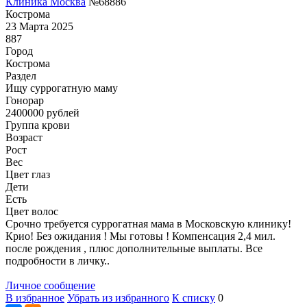
Клиника Москва
№68886
Кострома
23 Марта 2025
887
Город
Кострома
Раздел
Ищу суррогатную маму
Гонoрар
2400000
рублей
Группа крови
Возраст
Рост
Вес
Цвет глаз
Дети
Есть
Цвет волос
Срочно требуется суррогатная мама в Московскую клинику!
Крио! Без ожидания ! Мы готовы ! Компенсация 2,4 мил.
после рождения , плюс дополнительные выплаты. Все
подробности в личку..
Личное сообщение
В избранное
Убрать из избранного
К списку
0