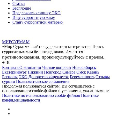
Статьи
Бесплодие
Предложить клинику ЭКО
Ищу суррогатную маму
Стану суррогатной матерью
МИР
СУР
МАМ
«Мир Сурмам» - сайт о суррогатном материнстве. Поиск
Имеются
суррогатных мам без посредников.
противопоказания, проконсультируйтесь с врачом.
+18.
Контакты
О компании
Частые вопросы
Новосибирск
Екатеринбург
Нижний Новгород
Самара
Омск
Казань
Регионы
ЭКО
Донорство яйцеклеток
Беременность
Отзывы
сурмам
Пользовательское соглашение
.
Продолжая пользоваться сайтом, Вы соглашаетесь с
использованием cookie-файлов и условиями, указанными в:
Политике по использованию cookie-файлов
Политике
конфиденциальности