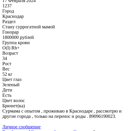
17 Февраля 2024
1237
Город
Краснодар
Раздел
Cтану суррогатной мамой
Гонoрар
1800000
рублей
Группа крови
O(I) Rh+
Возраст
34
Рост
Вес
52 кг
Цвет глаз
Зеленый
Дети
Есть
Цвет волос
Брюнет(ка)
Сурмама с опытом , проживаю в Краснодаре , рассмотрю и
другие города , только на перенос и роды . 89096190023.
Личное сообщение