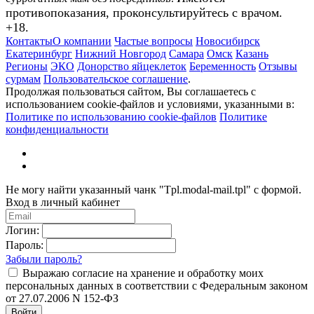
противопоказания, проконсультируйтесь с врачом.
+18.
Контакты
О компании
Частые вопросы
Новосибирск
Екатеринбург
Нижний Новгород
Самара
Омск
Казань
Регионы
ЭКО
Донорство яйцеклеток
Беременность
Отзывы
сурмам
Пользовательское соглашение
.
Продолжая пользоваться сайтом, Вы соглашаетесь с
использованием cookie-файлов и условиями, указанными в:
Политике по использованию cookie-файлов
Политике
конфиденциальности
Не могу найти указанный чанк "Tpl.modal-mail.tpl" с формой.
Вход в личный кабинет
Логин:
Пароль:
Забыли пароль?
Выражаю согласие на хранение и обработку моих
персональных данных в соответствии с Федеральным законом
от 27.07.2006 N 152-ФЗ
Войти