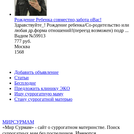
Рождение Ребенка совместно,забота оВас!
Здравствуйте_! Рождение ребенка/Со-родительство или
любая др.форма отношений!(переезд возможен) подр ...
Вадим №59913
777 руб.
Москва
1568
Добавить объявление
Статьи
Бесплодие
Предложить клинику ЭКО
Ищу суррогатную маму
Стану суррогатной матерью
МИР
СУР
МАМ
«Мир Сурмам» - сайт о суррогатном материнстве. Поиск
Имеются
суррогатных мам без посредников.