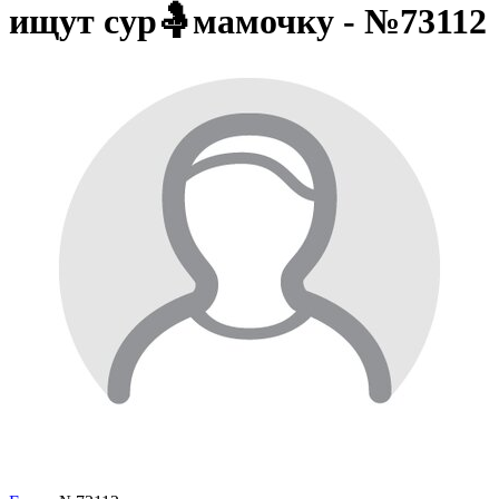
ищут сур🤱мамочку - №73112