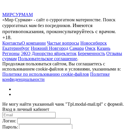
МИР
СУР
МАМ
«Мир Сурмам» - сайт о суррогатном материнстве. Поиск
Имеются
суррогатных мам без посредников.
противопоказания, проконсультируйтесь с врачом.
+18.
Контакты
О компании
Частые вопросы
Новосибирск
Екатеринбург
Нижний Новгород
Самара
Омск
Казань
Регионы
ЭКО
Донорство яйцеклеток
Беременность
Отзывы
сурмам
Пользовательское соглашение
.
Продолжая пользоваться сайтом, Вы соглашаетесь с
использованием cookie-файлов и условиями, указанными в:
Политике по использованию cookie-файлов
Политике
конфиденциальности
Не могу найти указанный чанк "Tpl.modal-mail.tpl" с формой.
Вход в личный кабинет
Логин:
Пароль: