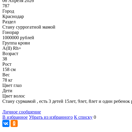
06 Апреля 2026
787
Город
Краснодар
Раздел
Cтану суррогатной мамой
Гонoрар
1000000
рублей
Группа крови
A(II) Rh+
Возраст
38
Рост
158 см
Вес
78 кг
Цвет глаз
Дети
Цвет волос
Стану сурмамой , есть 3 детей 15лет, 9лет, 8лет и один ребено
Личное сообщение
В избранное
Убрать из избранного
К списку
0