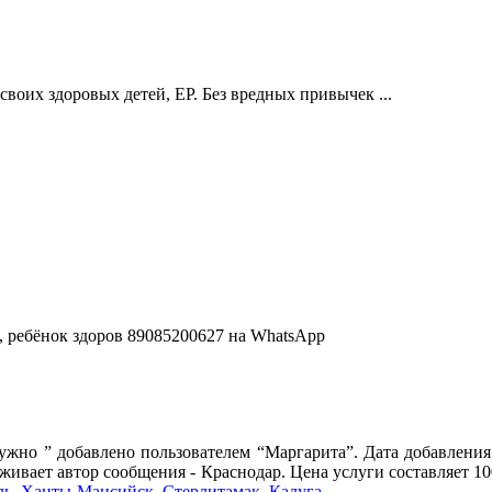
своих здоровых детей, ЕР. Без вредных привычек ...
, ребёнок здоров 89085200627 на WhatsApp
жно ” добавлено пользователем “Маргарита”. Дата добавления
оживает автор сообщения - Краснодар. Цена услуги составляет 1
ль
,
Ханты-Мансийск
,
Стерлитамак
,
Калуга
.