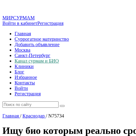
МИР
СУР
МАМ
Войти в кабинет
Регистрация
Главная
Суррогатное материнство
Добавить объявление
Москва
Санкт-Петербург
Канал сурмам и БИО
Клиники
Блог
Избранное
Контакты
Войти
Регистрация
Главная
/
Краснодар
/
N75734
Ищу био которым реально ср