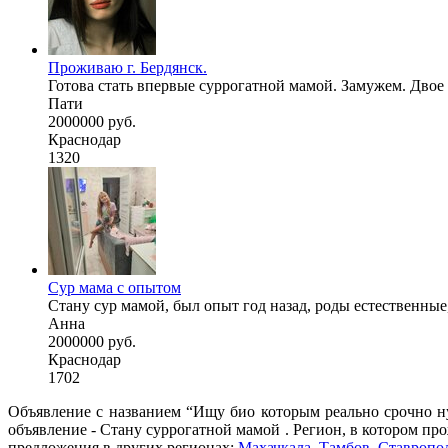
Проживаю г. Бердянск.
Готова стать впервые суррогатной мамой. Замужем. Двое 
Пати
2000000 руб.
Краснодар
1320
Сур мама с опытом
Стану сур мамой, был опыт год назад, роды естественные
Анна
2000000 руб.
Краснодар
1702
Объявление с названием “Ищу био которым реально срочно ну
объявление - Cтану суррогатной мамой . Регион, в котором пр
предложения в других регионах:
Махачкала
,
Тамбов
,
Ставропо