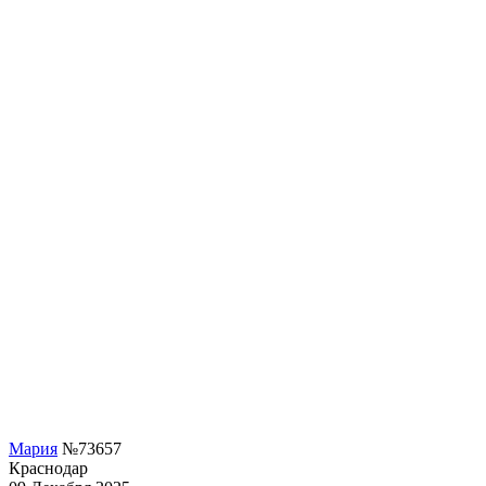
Мария
№73657
Краснодар