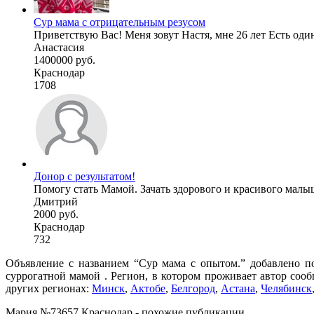
Сур мама с отрицательным резусом
Приветствую Вас! Меня зовут Настя, мне 26 лет Есть один 
Анастасия
1400000 руб.
Краснодар
1708
Донор с результатом!
Помогу стать Мамой. Зачать здорового и красивого малыша!
Дмитрий
2000 руб.
Краснодар
732
Объявление с названием “Сур мама с опытом.” добавлено по
суррогатной мамой . Регион, в котором проживает автор соо
других регионах:
Минск
,
Актобе
,
Белгород
,
Астана
,
Челябинск
Мария №73657 Краснодар - похожие публикации