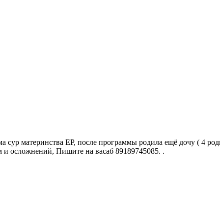
ма сур материнства ЕР, после программы родила ещё дочу ( 4 ро
 и осложнений, Пишите на васаб 89189745085. .