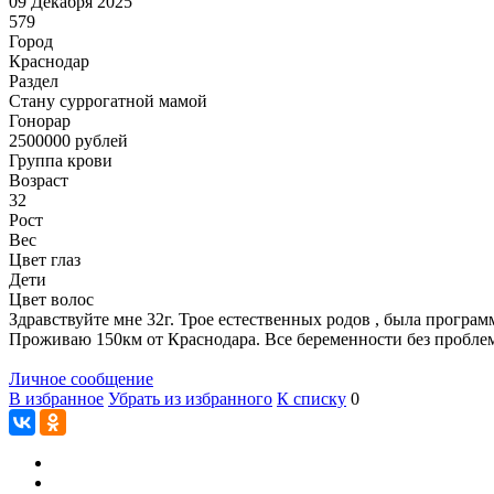
09 Декабря 2025
579
Город
Краснодар
Раздел
Cтану суррогатной мамой
Гонoрар
2500000
рублей
Группа крови
Возраст
32
Рост
Вес
Цвет глаз
Дети
Цвет волос
Здравствуйте мне 32г. Трое естественных родов , была програм
Проживаю 150км от Краснодара. Все беременности без проблем
Личное сообщение
В избранное
Убрать из избранного
К списку
0