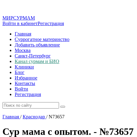
МИР
СУР
МАМ
Войти в кабинет
Регистрация
Главная
Суррогатное материнство
Добавить объявление
Москва
Санкт-Петербург
Канал сурмам и БИО
Клиники
Блог
Избранное
Контакты
Войти
Регистрация
Главная
/
Краснодар
/
N73657
Сур мама с опытом. - №73657