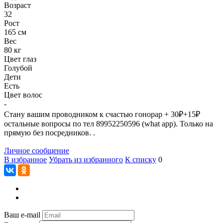
Возраст
32
Рост
165 см
Вес
80 кг
Цвет глаз
Голубой
Дети
Есть
Цвет волос
-
Стану вашим проводником к счастью гонорар + 30₽+15₽
остальные вопросы по тел 89952250596 (what app). Только на
прямую без посредников. .
Личное сообщение
В избранное
Убрать из избранного
К списку
0
Ваш e-mail