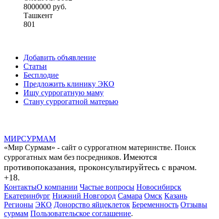
8000000 руб.
Ташкент
801
Добавить объявление
Статьи
Бесплодие
Предложить клинику ЭКО
Ищу суррогатную маму
Стану суррогатной матерью
МИР
СУР
МАМ
«Мир Сурмам» - сайт о суррогатном материнстве. Поиск
Имеются
суррогатных мам без посредников.
противопоказания, проконсультируйтесь с врачом.
+18.
Контакты
О компании
Частые вопросы
Новосибирск
Екатеринбург
Нижний Новгород
Самара
Омск
Казань
Регионы
ЭКО
Донорство яйцеклеток
Беременность
Отзывы
сурмам
Пользовательское соглашение
.