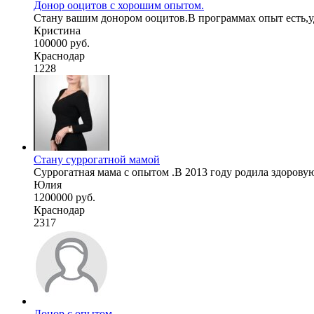
Донор ооцитов с хорошим опытом.
Стану вашим донором ооцитов.В программах опыт есть,уд
Кристина
100000 руб.
Краснодар
1228
Стану суррогатной мамой
Суррогатная мама с опытом .В 2013 году родила здоровую
Юлия
1200000 руб.
Краснодар
2317
Донор с опытом