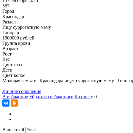
15 Сентября 2025
557
Город
Краснодар
Раздел
Ищу суррогатную маму
Гонoрар
1500000
рублей
Группа крови
Возраст
Рост
Вес
Цвет глаз
Дети
Цвет волос
Молодая семья из Краснодара ищет суррогатную маму . Гонорар
Личное сообщение
В избранное
Убрать из избранного
К списку
0
Ваш e-mail