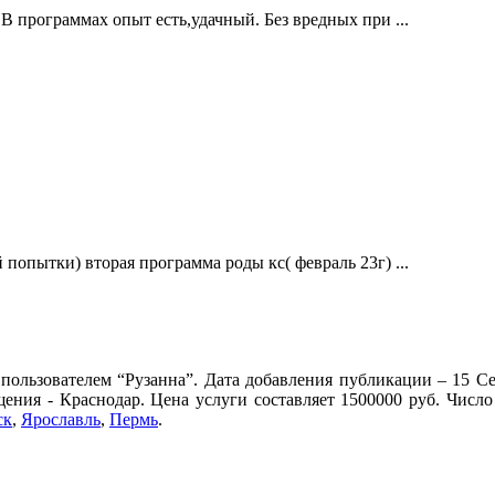
 программах опыт есть,удачный. Без вредных при ...
опытки) вторая программа роды кс( февраль 23г) ...
ользователем “Рузанна”. Дата добавления публикации – 15 Се
щения - Краснодар. Цена услуги составляет 1500000 руб. Числ
ск
,
Ярославль
,
Пермь
.