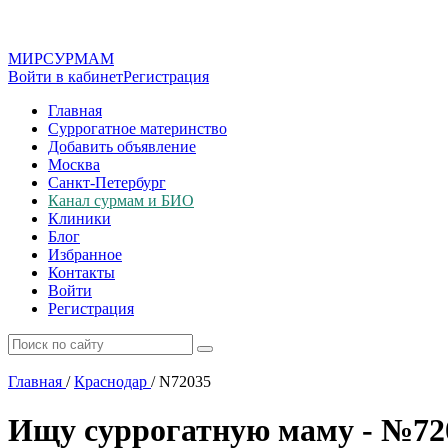
МИР
СУР
МАМ
Войти в кабинет
Регистрация
Главная
Суррогатное материнство
Добавить объявление
Москва
Санкт-Петербург
Канал сурмам и БИО
Клиники
Блог
Избранное
Контакты
Войти
Регистрация
Главная
/
Краснодар
/
N72035
Ищу суррогатную маму - №72