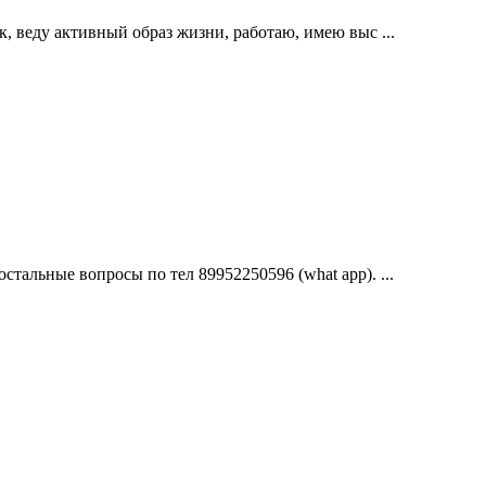
, веду активный образ жизни, работаю, имею выс ...
тальные вопросы по тел 89952250596 (what app). ...