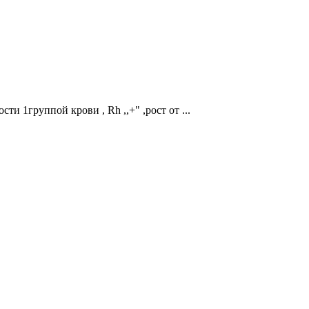
и 1группой крови , Rh ,,+" ,рост от ...