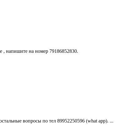
 , напишите на номер 79186852830.
тальные вопросы по тел 89952250596 (what app). ...