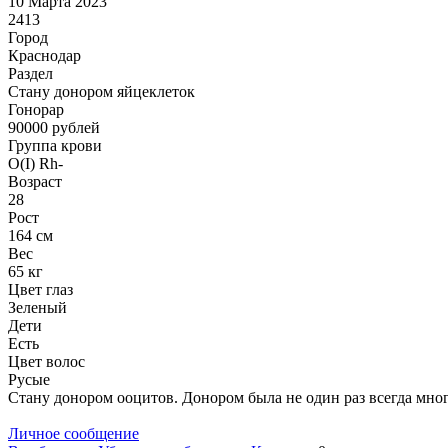
10 Марта 2023
2413
Город
Краснодар
Раздел
Стану донором яйцеклеток
Гонoрар
90000
рублей
Группа крови
O(I) Rh-
Возраст
28
Рост
164 см
Вес
65 кг
Цвет глаз
Зеленый
Дети
Есть
Цвет волос
Русые
Стану донором ооцитов. Донором была не один раз всегда мног
Личное сообщение