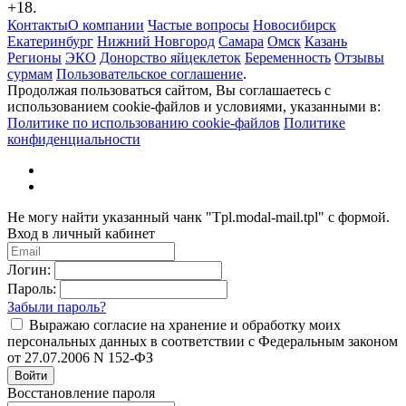
+18.
Контакты
О компании
Частые вопросы
Новосибирск
Екатеринбург
Нижний Новгород
Самара
Омск
Казань
Регионы
ЭКО
Донорство яйцеклеток
Беременность
Отзывы
сурмам
Пользовательское соглашение
.
Продолжая пользоваться сайтом, Вы соглашаетесь с
использованием cookie-файлов и условиями, указанными в:
Политике по использованию cookie-файлов
Политике
конфиденциальности
Не могу найти указанный чанк "Tpl.modal-mail.tpl" с формой.
Вход в личный кабинет
Логин:
Пароль:
Забыли пароль?
Выражаю согласие на хранение и обработку моих
персональных данных в соответствии с Федеральным законом
от 27.07.2006 N 152-ФЗ
Войти
Восстановление пароля