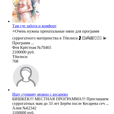
Там где забота и комфорт
⭐️Очень нужны пренатальные няни для программ
суррогатного материнства в Тбилиси🤰🏻👼🏼🧚🏼‍♂️ 💫
Программ ...
Фея Крёстная №70465
2100000 руб.
Тбилиси
708
Ищу сурмаму можно с кесарево
БИШКЕК!!! МЕСТНАЯ ПРОГРАММА!!! Приглашаем
суррогатных мам до 33 лет Берём после Кесарева сеч ...
Алия №62342
1100000 руб.