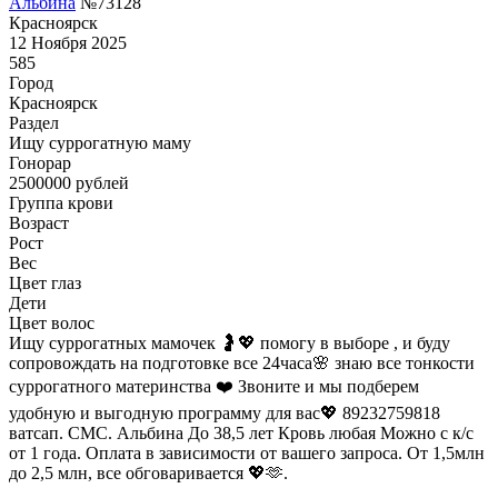
Альбина
№73128
Красноярск
12 Ноября 2025
585
Город
Красноярск
Раздел
Ищу суррогатную маму
Гонoрар
2500000
рублей
Группа крови
Возраст
Рост
Вес
Цвет глаз
Дети
Цвет волос
Ищу суррогатных мамочек 🤰💖 помогу в выборе , и буду
сопровождать на подготовке все 24часа🌸 знаю все тонкости
суррогатного материнства ❤️ Звоните и мы подберем
удобную и выгодную программу для вас💖 89232759818
ватсап. СМС. Альбина До 38,5 лет Кровь любая Можно с к/с
от 1 года. Оплата в зависимости от вашего запроса. От 1,5млн
до 2,5 млн, все обговаривается 💖🫶.