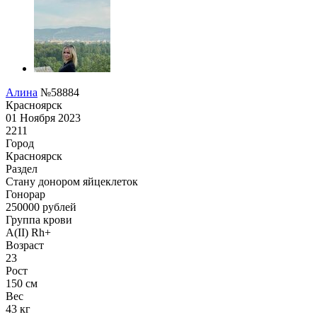
Алина
№58884
Красноярск
01 Ноября 2023
2211
Город
Красноярск
Раздел
Стану донором яйцеклеток
Гонoрар
250000
рублей
Группа крови
A(II) Rh+
Возраст
23
Рост
150 см
Вес
43 кг