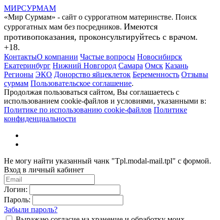
МИР
СУР
МАМ
«Мир Сурмам» - сайт о суррогатном материнстве. Поиск
Имеются
суррогатных мам без посредников.
противопоказания, проконсультируйтесь с врачом.
+18.
Контакты
О компании
Частые вопросы
Новосибирск
Екатеринбург
Нижний Новгород
Самара
Омск
Казань
Регионы
ЭКО
Донорство яйцеклеток
Беременность
Отзывы
сурмам
Пользовательское соглашение
.
Продолжая пользоваться сайтом, Вы соглашаетесь с
использованием cookie-файлов и условиями, указанными в:
Политике по использованию cookie-файлов
Политике
конфиденциальности
Не могу найти указанный чанк "Tpl.modal-mail.tpl" с формой.
Вход в личный кабинет
Логин:
Пароль:
Забыли пароль?
Выражаю согласие на хранение и обработку моих