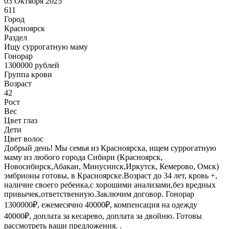
03 Октября 2025
611
Город
Красноярск
Раздел
Ищу суррогатную маму
Гонoрар
1300000
рублей
Группа крови
Возраст
42
Рост
Вес
Цвет глаз
Дети
Цвет волос
Добрый день! Мы семья из Красноярска, ищем суррогатную
маму из любого города Сибири (Красноярск,
Новосибирск,Абакан, Минусинск,Иркутск, Кемерово, Омск)
эмбрионы готовы, в Красноярске.Возраст до 34 лет, кровь +,
наличие своего ребенка,с хорошими анализами,без вредных
привычек,ответственную.Заключим договор. Гонорар
1300000₽, ежемесячно 40000₽, компенсация на одежду
40000₽, доплата за кесарево, доплата за двойню. Готовы
рассмотреть ваши предложения. .