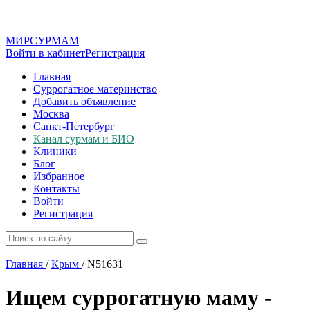
МИР
СУР
МАМ
Войти в кабинет
Регистрация
Главная
Суррогатное материнство
Добавить объявление
Москва
Санкт-Петербург
Канал сурмам и БИО
Клиники
Блог
Избранное
Контакты
Войти
Регистрация
Главная
/
Крым
/
N51631
Ищем суррогатную маму -