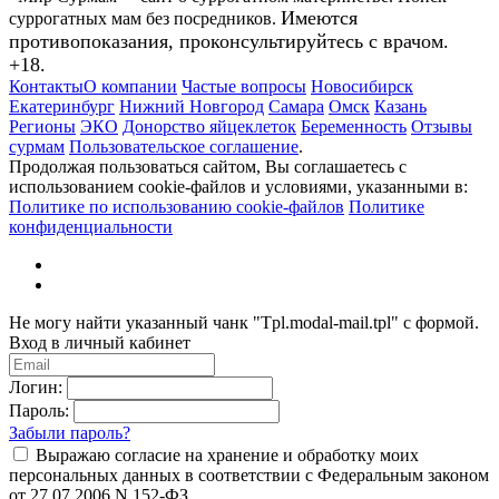
Имеются
суррогатных мам без посредников.
противопоказания, проконсультируйтесь с врачом.
+18.
Контакты
О компании
Частые вопросы
Новосибирск
Екатеринбург
Нижний Новгород
Самара
Омск
Казань
Регионы
ЭКО
Донорство яйцеклеток
Беременность
Отзывы
сурмам
Пользовательское соглашение
.
Продолжая пользоваться сайтом, Вы соглашаетесь с
использованием cookie-файлов и условиями, указанными в:
Политике по использованию cookie-файлов
Политике
конфиденциальности
Не могу найти указанный чанк "Tpl.modal-mail.tpl" с формой.
Вход в личный кабинет
Логин:
Пароль:
Забыли пароль?
Выражаю согласие на хранение и обработку моих
персональных данных в соответствии с Федеральным законом
от 27.07.2006 N 152-ФЗ