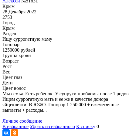
Алексей
№51631
Крым
28 Декабря 2022
2753
Город
Крым
Раздел
Ищу суррогатную маму
Гонoрар
1250000
рублей
Группа крови
Возраст
Рост
Вес
Цвет глаз
Дети
Цвет волос
Мы семья. Есть ребенок. У супруги проблемы после 1 родов.
Ищем суррогатную мать и ее же в качестве донора
яйцеклетки. В ЮФО. Гонорар 1 250 000 + ежемесячные
выплаты + расходы. .
Личное сообщение
В избранное
Убрать из избранного
К списку
0