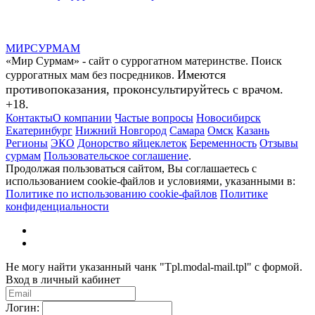
МИР
СУР
МАМ
«Мир Сурмам» - сайт о суррогатном материнстве. Поиск
Имеются
суррогатных мам без посредников.
противопоказания, проконсультируйтесь с врачом.
+18.
Контакты
О компании
Частые вопросы
Новосибирск
Екатеринбург
Нижний Новгород
Самара
Омск
Казань
Регионы
ЭКО
Донорство яйцеклеток
Беременность
Отзывы
сурмам
Пользовательское соглашение
.
Продолжая пользоваться сайтом, Вы соглашаетесь с
использованием cookie-файлов и условиями, указанными в:
Политике по использованию cookie-файлов
Политике
конфиденциальности
Не могу найти указанный чанк "Tpl.modal-mail.tpl" с формой.
Вход в личный кабинет
Логин: