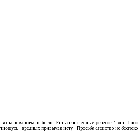
с вынашиванием не было . Есть собственный ребенок 5 лет . Гон
 отношусь , вредных привычек нету . Просьба агенство не беспок