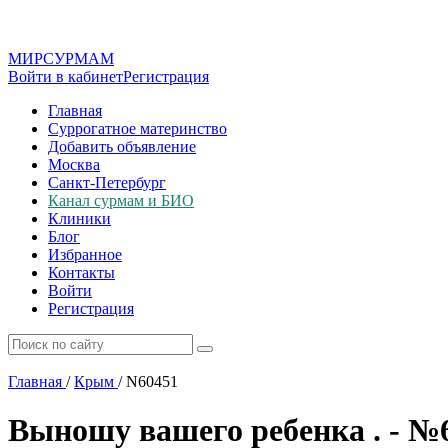
МИР
СУР
МАМ
Войти в кабинет
Регистрация
Главная
Суррогатное материнство
Добавить объявление
Москва
Санкт-Петербург
Канал сурмам и БИО
Клиники
Блог
Избранное
Контакты
Войти
Регистрация
Главная
/
Крым
/
N60451
Выношу вашего ребенка . - №