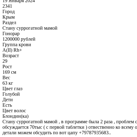
19 Января 2024
2341
Город
Крым
Раздел
Cтану суррогатной мамой
Гонoрар
1200000
рублей
Группа крови
A(II) Rh+
Возраст
29
Рост
169 см
Вес
63 кг
Цвет глаз
Голубой
Дети
Есть
Цвет волос
Блондин(ка)
Стану суррогатной мамой , в программе была 2 раза , проблем 
обсуждается 70тыс ( с первой таблетки ) отвественно ко всему
детали можем обсудить по вот цапу +79787935683..