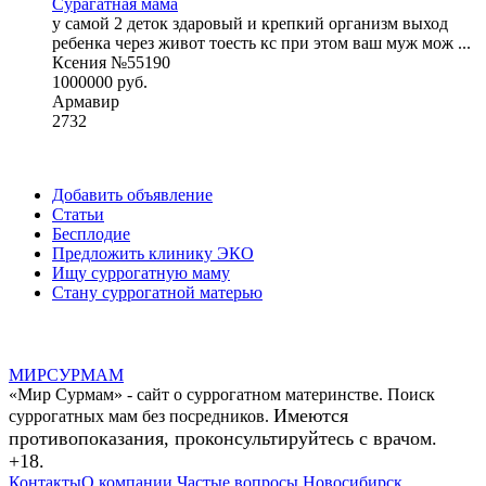
Сурагатная мама
у самой 2 деток здаровый и крепкий организм выход
ребенка через живот тоесть кс при этом ваш муж мож ...
Ксения №55190
1000000 руб.
Армавир
2732
Добавить объявление
Статьи
Бесплодие
Предложить клинику ЭКО
Ищу суррогатную маму
Стану суррогатной матерью
МИР
СУР
МАМ
«Мир Сурмам» - сайт о суррогатном материнстве. Поиск
Имеются
суррогатных мам без посредников.
противопоказания, проконсультируйтесь с врачом.
+18.
Контакты
О компании
Частые вопросы
Новосибирск