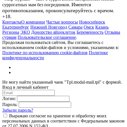
Имеются
суррогатных мам без посредников.
противопоказания, проконсультируйтесь с врачом.
+18.
Контакты
О компании
Частые вопросы
Новосибирск
Екатеринбург
Нижний Новгород
Самара
Омск
Казань
Регионы
ЭКО
Донорство яйцеклеток
Беременность
Отзывы
сурмам
Пользовательское соглашение
.
Продолжая пользоваться сайтом, Вы соглашаетесь с
использованием cookie-файлов и условиями, указанными в:
Политике по использованию cookie-файлов
Политике
конфиденциальности
Не могу найти указанный чанк "Tpl.modal-mail.tpl" с формой.
Вход в личный кабинет
Логин:
Пароль:
Забыли пароль?
Выражаю согласие на хранение и обработку моих
персональных данных в соответствии с Федеральным законом
от 27.07.2006 N 152-ФЗ