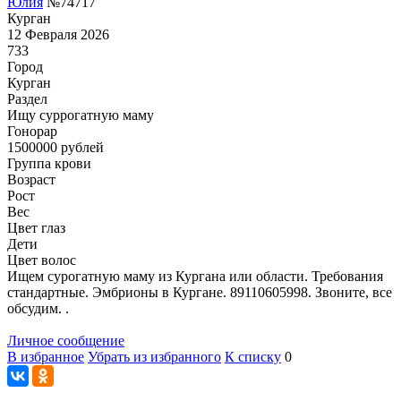
Юлия
№74717
Курган
12 Февраля 2026
733
Город
Курган
Раздел
Ищу суррогатную маму
Гонoрар
1500000
рублей
Группа крови
Возраст
Рост
Вес
Цвет глаз
Дети
Цвет волос
Ищем сурогатную маму из Кургана или области. Требования
стандартные. Эмбрионы в Кургане. 89110605998. Звоните, все
обсудим. .
Личное сообщение
В избранное
Убрать из избранного
К списку
0