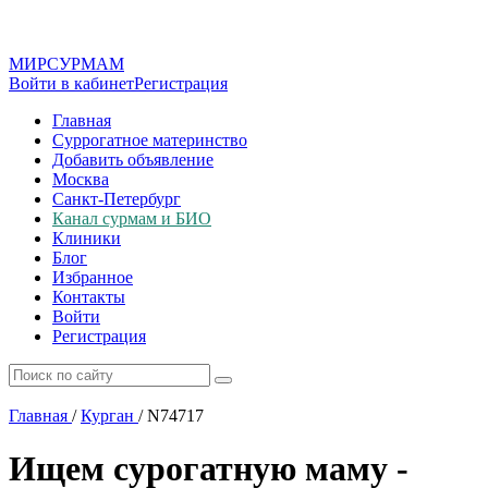
МИР
СУР
МАМ
Войти в кабинет
Регистрация
Главная
Суррогатное материнство
Добавить объявление
Москва
Санкт-Петербург
Канал сурмам и БИО
Клиники
Блог
Избранное
Контакты
Войти
Регистрация
Главная
/
Курган
/
N74717
Ищем сурогатную маму -