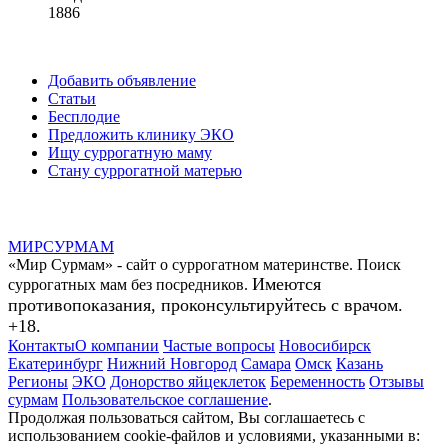
1886
Добавить объявление
Статьи
Бесплодие
Предложить клинику ЭКО
Ищу суррогатную маму
Стану суррогатной матерью
МИР
СУР
МАМ
«Мир Сурмам» - сайт о суррогатном материнстве. Поиск
Имеются
суррогатных мам без посредников.
противопоказания, проконсультируйтесь с врачом.
+18.
Контакты
О компании
Частые вопросы
Новосибирск
Екатеринбург
Нижний Новгород
Самара
Омск
Казань
Регионы
ЭКО
Донорство яйцеклеток
Беременность
Отзывы
сурмам
Пользовательское соглашение
.
Продолжая пользоваться сайтом, Вы соглашаетесь с
использованием cookie-файлов и условиями, указанными в: