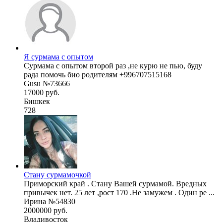
Я сурмама с опытом
Сурмама с опытом второй раз ,не курю не пью, буду
рада помочь био родителям +996707515168
Gusu №73666
17000 руб.
Бишкек
728
Стану сурмамочкой
Приморский край . Стану Вашей сурмамой. Вредных
привычек нет. 25 лет ,рост 170 .Не замужем . Один ре ...
Ирина №54830
2000000 руб.
Владивосток