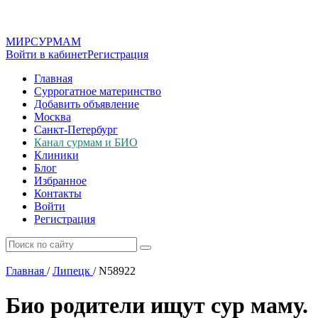
МИР
СУР
МАМ
Войти в кабинет
Регистрация
Главная
Суррогатное материнство
Добавить объявление
Москва
Санкт-Петербург
Канал сурмам и БИО
Клиники
Блог
Избранное
Контакты
Войти
Регистрация
Главная
/
Липецк
/
N58922
Био родители ищут сур маму.