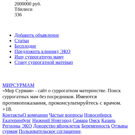
2000000 руб.
Тбилиси
336
Добавить объявление
Статьи
Бесплодие
Предложить клинику ЭКО
Ищу суррогатную маму
Стану суррогатной матерью
МИР
СУР
МАМ
«Мир Сурмам» - сайт о суррогатном материнстве. Поиск
Имеются
суррогатных мам без посредников.
противопоказания, проконсультируйтесь с врачом.
+18.
Контакты
О компании
Частые вопросы
Новосибирск
Екатеринбург
Нижний Новгород
Самара
Омск
Казань
Регионы
ЭКО
Донорство яйцеклеток
Беременность
Отзывы
сурмам
Пользовательское соглашение
.