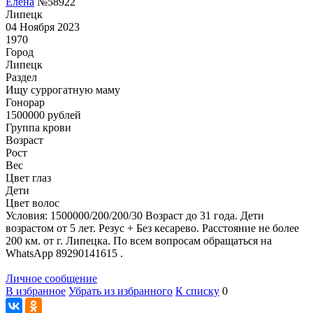
Елена
№58922
Липецк
04 Ноября 2023
1970
Город
Липецк
Раздел
Ищу суррогатную маму
Гонoрар
1500000
рублей
Группа крови
Возраст
Рост
Вес
Цвет глаз
Дети
Цвет волос
Условия: 1500000/200/200/30 Возраст до 31 года. Дети
возрастом от 5 лет. Резус + Без кесарево. Расстояние не более
200 км. от г. Липецка. По всем вопросам обращаться на
WhatsApp 89290141615 .
Личное сообщение
В избранное
Убрать из избранного
К списку
0