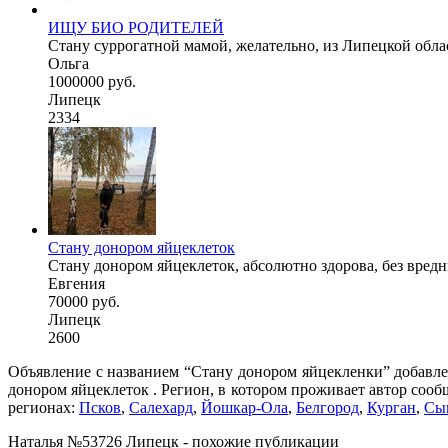
ИЩУ БИО РОДИТЕЛЕЙ
Стану суррогатной мамой, желательно, из Липецкой области
Ольга
1000000 руб.
Липецк
2334
Стану донором яйцеклеток
Стану донором яйцеклеток, абсолютно здорова, без вред
Евгения
70000 руб.
Липецк
2600
Объявление с названием “Стану донором яйцекленки” добавлен
донором яйцеклеток . Регион, в котором проживает автор сооб
регионах:
Псков
,
Салехард
,
Йошкар-Ола
,
Белгород
,
Курган
,
Сы
Наталья №53726 Липецк - похожие публикации