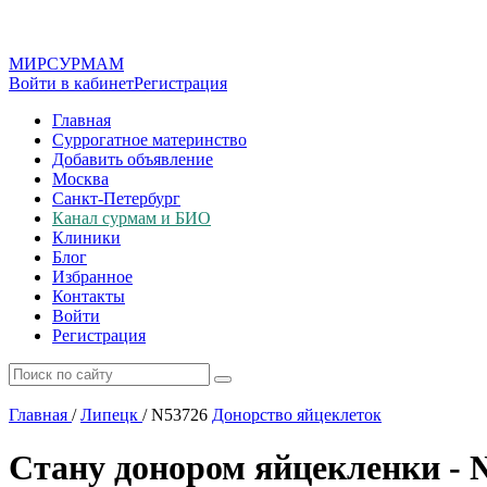
МИР
СУР
МАМ
Войти в кабинет
Регистрация
Главная
Суррогатное материнство
Добавить объявление
Москва
Санкт-Петербург
Канал сурмам и БИО
Клиники
Блог
Избранное
Контакты
Войти
Регистрация
Главная
/
Липецк
/
N53726
Донорство яйцеклеток
Стану донором яйцекленки - 