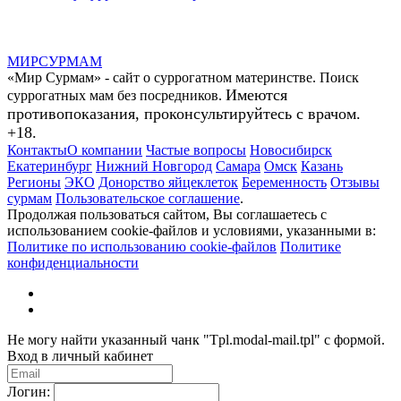
МИР
СУР
МАМ
«Мир Сурмам» - сайт о суррогатном материнстве. Поиск
Имеются
суррогатных мам без посредников.
противопоказания, проконсультируйтесь с врачом.
+18.
Контакты
О компании
Частые вопросы
Новосибирск
Екатеринбург
Нижний Новгород
Самара
Омск
Казань
Регионы
ЭКО
Донорство яйцеклеток
Беременность
Отзывы
сурмам
Пользовательское соглашение
.
Продолжая пользоваться сайтом, Вы соглашаетесь с
использованием cookie-файлов и условиями, указанными в:
Политике по использованию cookie-файлов
Политике
конфиденциальности
Не могу найти указанный чанк "Tpl.modal-mail.tpl" с формой.
Вход в личный кабинет
Логин: