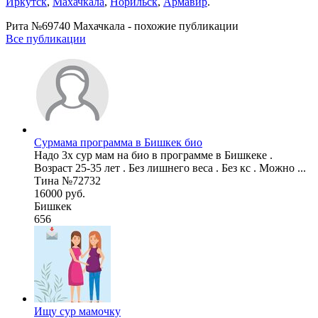
Иркутск
,
Махачкала
,
Норильск
,
Армавир
.
Рита №69740 Махачкала - похожие публикации
Все публикации
Сурмама программа в Бишкек био
Надо 3х сур мам на био в программе в Бишкеке .
Возраст 25-35 лет . Без лишнего веса . Без кс . Можно ...
Тина №72732
16000 руб.
Бишкек
656
Ищу сур мамочку