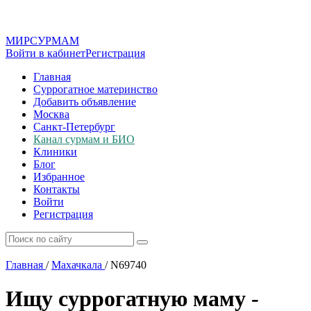
МИР
СУР
МАМ
Войти в кабинет
Регистрация
Главная
Суррогатное материнство
Добавить объявление
Москва
Санкт-Петербург
Канал сурмам и БИО
Клиники
Блог
Избранное
Контакты
Войти
Регистрация
Главная
/
Махачкала
/
N69740
Ищу суррогатную маму -