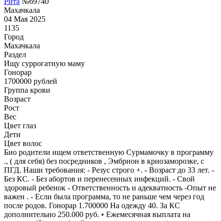
Рита
№69740
Махачкала
04 Мая 2025
1135
Город
Махачкала
Раздел
Ищу суррогатную маму
Гонoрар
1700000
рублей
Группа крови
Возраст
Рост
Вес
Цвет глаз
Дети
Цвет волос
Био родители ищем ответственную Сурмамочку в программу
., ( для себя) без посредников , Эмбрион в криозаморозке, с
ПГД. Наши требования: - Резус строго +. - Возраст до 33 лет. -
Без КС. - Без абортов и перенесенных инфекций. - Свой
здоровый ребенок - Ответственность и адекватность -Опыт не
важен . - Если была программа, то не раньше чем через год
после родов. Гонорар 1.700000 На одежду 40. За КС
дополнительно 250.000 руб. • Ежемесячная выплата на