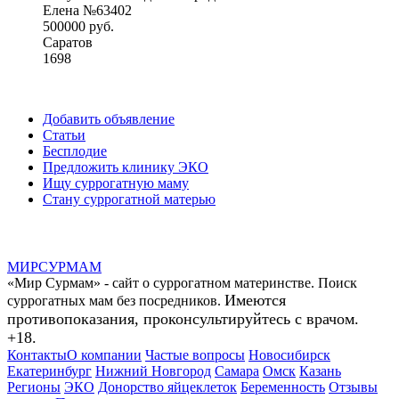
Елена №63402
500000 руб.
Саратов
1698
Добавить объявление
Статьи
Бесплодие
Предложить клинику ЭКО
Ищу суррогатную маму
Стану суррогатной матерью
МИР
СУР
МАМ
«Мир Сурмам» - сайт о суррогатном материнстве. Поиск
Имеются
суррогатных мам без посредников.
противопоказания, проконсультируйтесь с врачом.
+18.
Контакты
О компании
Частые вопросы
Новосибирск
Екатеринбург
Нижний Новгород
Самара
Омск
Казань
Регионы
ЭКО
Донорство яйцеклеток
Беременность
Отзывы