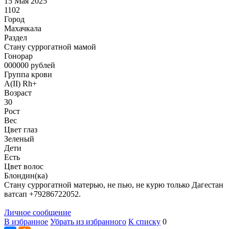
15 Мая 2025
1102
Город
Махачкала
Раздел
Cтану суррогатной мамой
Гонoрар
000000
рублей
Группа крови
A(II) Rh+
Возраст
30
Рост
Вес
Цвет глаз
Зеленый
Дети
Есть
Цвет волос
Блондин(ка)
Стану суррогатной матерью, не пью, не курю только Дагестан
ватсап +79286722052.
Личное сообщение
В избранное
Убрать из избранного
К списку
0