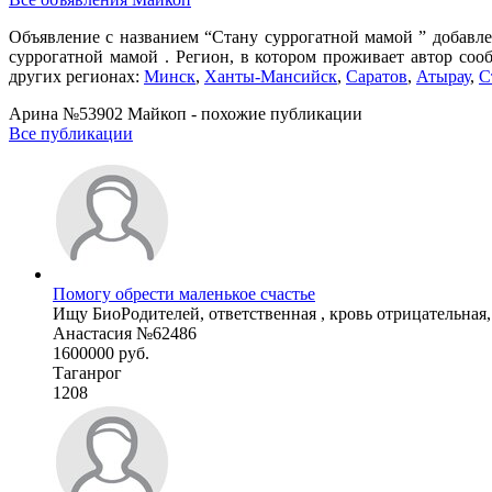
Объявление с названием “Стану суррогатной мамой ” добавле
суррогатной мамой . Регион, в котором проживает автор соо
других регионах:
Минск
,
Ханты-Мансийск
,
Саратов
,
Атырау
,
С
Арина №53902 Майкоп - похожие публикации
Все публикации
Помогу обрести маленькое счастье
Ищу БиоРодителей, ответственная , кровь отрицательная, 
Анастасия №62486
1600000 руб.
Таганрог
1208