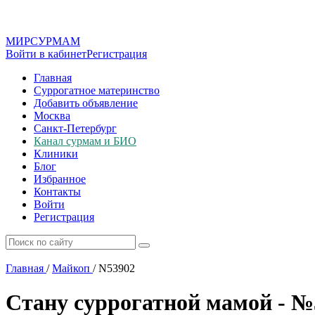
МИР
СУР
МАМ
Войти в кабинет
Регистрация
Главная
Суррогатное материнство
Добавить объявление
Москва
Санкт-Петербург
Канал сурмам и БИО
Клиники
Блог
Избранное
Контакты
Войти
Регистрация
Главная
/
Майкоп
/
N53902
Стану суррогатной мамой - №