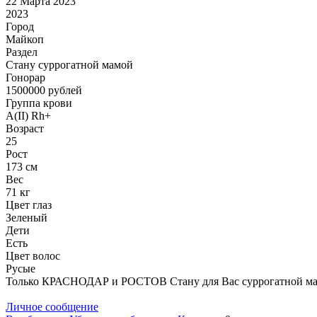
22 Марта 2023
2023
Город
Майкоп
Раздел
Cтану суррогатной мамой
Гонoрар
1500000
рублей
Группа крови
A(II) Rh+
Возраст
25
Рост
173 см
Вес
71 кг
Цвет глаз
Зеленый
Дети
Есть
Цвет волос
Русые
Только КРАСНОДАР и РОСТОВ Стану для Вас суррогатной мам
Личное сообщение