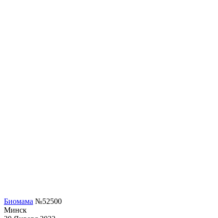
Биомама
№52500
Минск