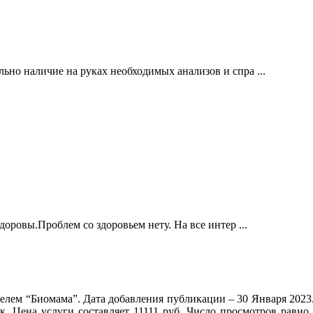
но наличие на руках необходимых анализов и спра ...
оровы.Проблем со здоровьем нету. На все интер ...
елем “Биомама”. Дата добавления публикации – 30 Января 2023.
к. Цена услуги составляет 11111 руб. Число просмотров равно