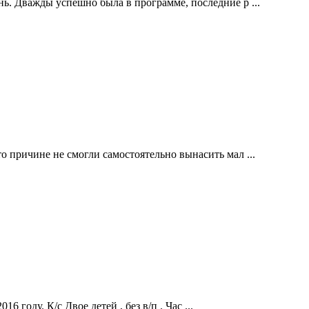
ь. Дважды успешно была в программе, последние р ...
 причине не смогли самостоятельно вынасить мал ...
 году. К/с Двое детей , без в/п . Час ...