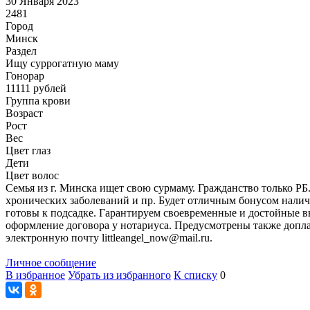
30 Января 2023
2481
Город
Минск
Раздел
Ищу суррогатную маму
Гонoрар
11111
рублей
Группа крови
Возраст
Рост
Вес
Цвет глаз
Дети
Цвет волос
Семья из г. Минска ищет свою сурмаму. Гражданство только РБ. 
хронических заболеваний и пр. Будет отличным бонусом налич
готовы к подсадке. Гарантируем своевременные и достойные в
оформление договора у нотариуса. Предусмотрены также допла
электронную почту littleangel_now@mail.ru.
Личное сообщение
В избранное
Убрать из избранного
К списку
0