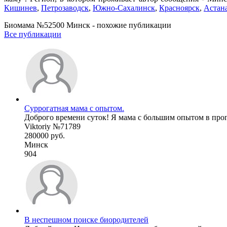
Кишинев
,
Петрозаводск
,
Южно-Сахалинск
,
Красноярск
,
Астан
Биомама №52500 Минск - похожие публикации
Все публикации
Суррогатная мама с опытом.
Доброго времени суток! Я мама с большим опытом в прог
Viktoriy №71789
280000 руб.
Минск
904
В неспешном поиске биородителей