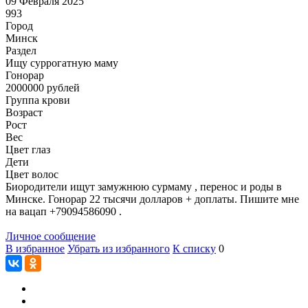
09 Февраля 2025
993
Город
Минск
Раздел
Ищу суррогатную маму
Гонoрар
2000000
рублей
Группа крови
Возраст
Рост
Вес
Цвет глаз
Дети
Цвет волос
Биородители ищут замужнюю сурмаму , перенос и роды в
Минске. Гонорар 22 тысячи долларов + доплаты. Пишите мне
на вацап +79094586090 .
Личное сообщение
В избранное
Убрать из избранного
К списку
0