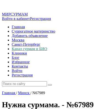
МИР
СУР
МАМ
Войти в кабинет
Регистрация
Главная
Суррогатное материнство
Добавить объявление
Москва
Санкт-Петербург
Канал сурмам и БИО
Клиники
Блог
Избранное
Контакты
Войти
Регистрация
Главная
/
Минск
/
N67989
Нужна сурмама. - №67989