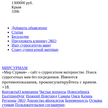
1300000 руб.
Крым
3396
Добавить объявление
Статьи
Бесплодие
Предложить клинику ЭКО
Ищу суррогатную маму
Стану суррогатной матерью
МИР
СУР
МАМ
«Мир Сурмам» - сайт о суррогатном материнстве. Поиск
Имеются
суррогатных мам без посредников.
противопоказания, проконсультируйтесь с врачом.
+18.
Контакты
О компании
Частые вопросы
Новосибирск
Екатеринбург
Нижний Новгород
Самара
Омск
Казань
Регионы
ЭКО
Донорство яйцеклеток
Беременность
Отзывы
сурмам
Пользовательское соглашение
.