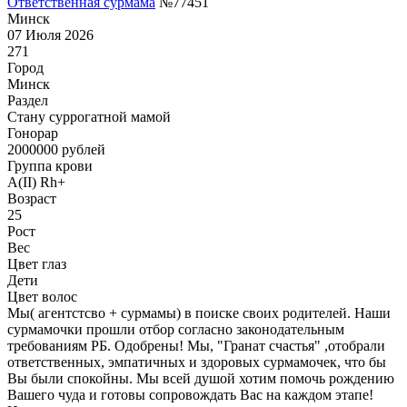
Ответственная сурмама
№77451
Минск
07 Июля 2026
271
Город
Минск
Раздел
Cтану суррогатной мамой
Гонoрар
2000000
рублей
Группа крови
A(II) Rh+
Возраст
25
Рост
Вес
Цвет глаз
Дети
Цвет волос
Мы( агентстсво + сурмамы) в поиске своих родителей. Наши
сурмамочки прошли отбор согласно законодательным
требованиям РБ. Одобрены! Мы, "Гранат счастья" ,отобрали
ответственных, эмпатичных и здоровых сурмамочек, что бы
Вы были спокойны. Мы всей душой хотим помочь рождению
Вашего чуда и готовы сопровождать Вас на каждом этапе!