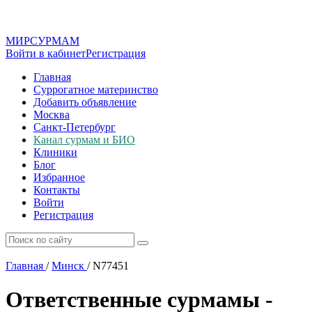
МИР
СУР
МАМ
Войти в кабинет
Регистрация
Главная
Суррогатное материнство
Добавить объявление
Москва
Санкт-Петербург
Канал сурмам и БИО
Клиники
Блог
Избранное
Контакты
Войти
Регистрация
Главная
/
Минск
/
N77451
Ответственные сурмамы -