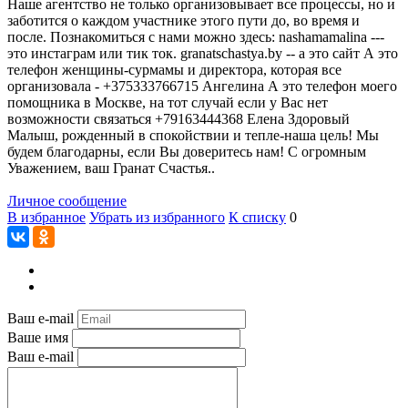
Наше агентство не только организовывает все процессы, но и
заботится о каждом участнике этого пути до, во время и
после. Познакомиться с нами можно здесь: nashamamalina ---
это инстаграм или тик ток. granatschastya.by -- а это сайт А это
телефон женщины-сурмамы и директора, которая все
организовала - +375333766715 Ангелина А это телефон моего
помощника в Москве, на тот случай если у Вас нет
возможности связаться +79163444368 Елена Здоровый
Малыш, рожденный в спокойствии и тепле-наша цель! Мы
будем благодарны, если Вы доверитесь нам! С огромным
Уважением, ваш Гранат Счастья..
Личное сообщение
В избранное
Убрать из избранного
К списку
0
Ваш e-mail
Ваше имя
Ваш e-mail