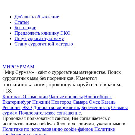
Добавить объявление
Статьи
Бесплодие
Предложить клинику ЭКО
Ищу суррогатную маму
Стану суррогатной матерью
МИР
СУР
МАМ
«Мир Сурмам» - сайт о суррогатном материнстве. Поиск
Имеются
суррогатных мам без посредников.
противопоказания, проконсультируйтесь с врачом.
+18.
Контакты
О компании
Частые вопросы
Новосибирск
Екатеринбург
Нижний Новгород
Самара
Омск
Казань
Регионы
ЭКО
Донорство яйцеклеток
Беременность
Отзывы
сурмам
Пользовательское соглашение
.
Продолжая пользоваться сайтом, Вы соглашаетесь с
использованием cookie-файлов и условиями, указанными в:
Политике по использованию cookie-файлов
Политике
конфиденциальности