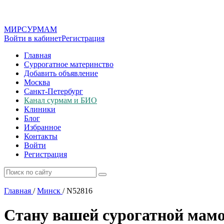
МИР
СУР
МАМ
Войти в кабинет
Регистрация
Главная
Суррогатное материнство
Добавить объявление
Москва
Санкт-Петербург
Канал сурмам и БИО
Клиники
Блог
Избранное
Контакты
Войти
Регистрация
Главная
/
Минск
/
N52816
Стану вашей сурогатной мамо