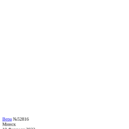
Вера
№52816
Минск