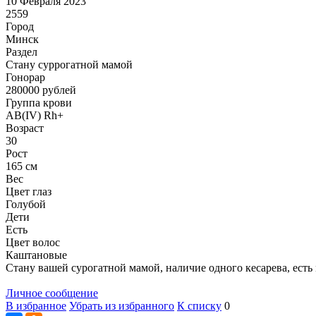
10 Февраля 2023
2559
Город
Минск
Раздел
Cтану суррогатной мамой
Гонoрар
280000
рублей
Группа крови
AB(IV) Rh+
Возраст
30
Рост
165 см
Вес
Цвет глаз
Голубой
Дети
Есть
Цвет волос
Каштановые
Стану вашей сурогатной мамой, наличие одного кесарева, есть
Личное сообщение
В избранное
Убрать из избранного
К списку
0