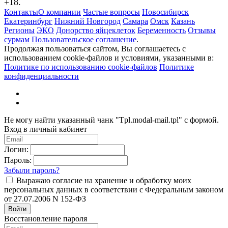
+18.
Контакты
О компании
Частые вопросы
Новосибирск
Екатеринбург
Нижний Новгород
Самара
Омск
Казань
Регионы
ЭКО
Донорство яйцеклеток
Беременность
Отзывы
сурмам
Пользовательское соглашение
.
Продолжая пользоваться сайтом, Вы соглашаетесь с
использованием cookie-файлов и условиями, указанными в:
Политике по использованию cookie-файлов
Политике
конфиденциальности
Не могу найти указанный чанк "Tpl.modal-mail.tpl" с формой.
Вход в личный кабинет
Логин:
Пароль:
Забыли пароль?
Выражаю согласие на хранение и обработку моих
персональных данных в соответствии с Федеральным законом
от 27.07.2006 N 152-ФЗ
Войти
Восстановление пароля