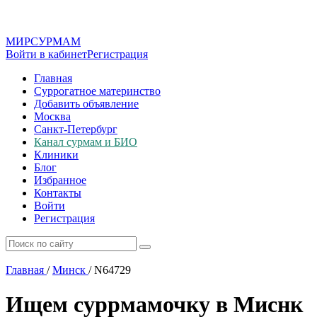
МИР
СУР
МАМ
Войти в кабинет
Регистрация
Главная
Суррогатное материнство
Добавить объявление
Москва
Санкт-Петербург
Канал сурмам и БИО
Клиники
Блог
Избранное
Контакты
Войти
Регистрация
Главная
/
Минск
/
N64729
Ищем суррмамочку в Миснк