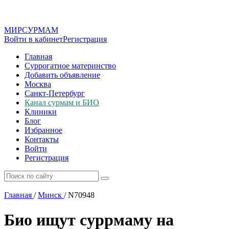
МИР
СУР
МАМ
Войти в кабинет
Регистрация
Главная
Суррогатное материнство
Добавить объявление
Москва
Санкт-Петербург
Канал сурмам и БИО
Клиники
Блог
Избранное
Контакты
Войти
Регистрация
Главная
/
Минск
/
N70948
Био ищут суррмаму на