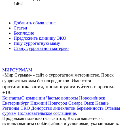
1462
Добавить объявление
Статьи
Бесплодие
Предложить клинику ЭКО
Ищу суррогатную маму
Стану суррогатной матерью
МИР
СУР
МАМ
«Мир Сурмам» - сайт о суррогатном материнстве. Поиск
Имеются
суррогатных мам без посредников.
противопоказания, проконсультируйтесь с врачом.
+18.
Контакты
О компании
Частые вопросы
Новосибирск
Екатеринбург
Нижний Новгород
Самара
Омск
Казань
Регионы
ЭКО
Донорство яйцеклеток
Беременность
Отзывы
сурмам
Пользовательское соглашение
.
Продолжая пользоваться сайтом, Вы соглашаетесь с
использованием cookie-файлов и условиями, указанными в: