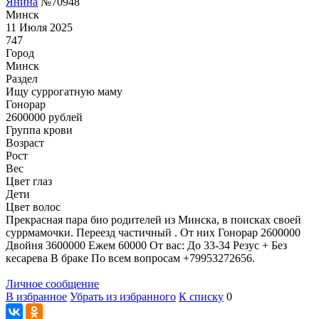
Янина
№70948
Минск
11 Июля 2025
747
Город
Минск
Раздел
Ищу суррогатную маму
Гонoрар
2600000
рублей
Группа крови
Возраст
Рост
Вес
Цвет глаз
Дети
Цвет волос
Прекрасная пара био родителей из Минска, в поисках своей
суррмамочки. Переезд частичный . От них Гонорар 2600000
Двойня 3600000 Ежем 60000 От вас: До 33-34 Резус + Без
кесарева В браке По всем вопросам +79953272656.
Личное сообщение
В избранное
Убрать из избранного
К списку
0