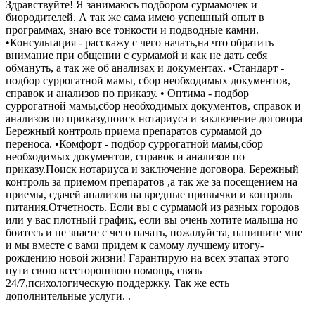
Здравствуйте! Я занимаюсь подбором сурмамочек и
биородителей. А так же сама имею успешный опыт в
программах, знаю все тонкости и подводные камни.
•Консультация - расскажу с чего начать,на что обратить
внимание при общении с сурмамой и как не дать себя
обмануть, а так же об анализах и документах. •Стандарт -
подбор суррогатной мамы, сбор необходимых документов,
справок и анализов по приказу. • Оптима - подбор
суррогатной мамы,сбор необходимых документов, справок и
анализов по приказу,поиск нотариуса и заключение договора
Бережный контроль приема препаратов сурмамой до
переноса. •Комфорт - подбор суррогатной мамы,сбор
необходимых документов, справок и анализов по
приказу.Поиск нотариуса и заключение договора. Бережный
контроль за приемом препаратов ,а так же за посещением на
приемы, сдачей анализов на вредные привычки и контроль
питания.Отчетность. Если вы с сурмамой из разных городов
или у вас плотный график, если вы очень хотите малыша но
боитесь и не знаете с чего начать, пожалуйста, напишите мне
и мы вместе с вами придем к самому лучшему итогу-
рождению новой жизни! Гарантирую на всех этапах этого
пути свою всестороннюю помощь, связь
24/7,психологическую поддержку. Так же есть
дополнительные услуги. .