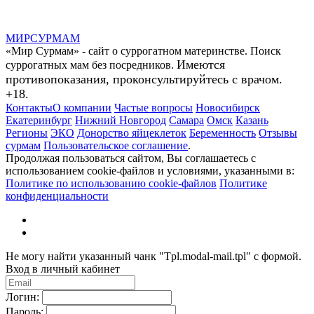
МИР
СУР
МАМ
«Мир Сурмам» - сайт о суррогатном материнстве. Поиск
Имеются
суррогатных мам без посредников.
противопоказания, проконсультируйтесь с врачом.
+18.
Контакты
О компании
Частые вопросы
Новосибирск
Екатеринбург
Нижний Новгород
Самара
Омск
Казань
Регионы
ЭКО
Донорство яйцеклеток
Беременность
Отзывы
сурмам
Пользовательское соглашение
.
Продолжая пользоваться сайтом, Вы соглашаетесь с
использованием cookie-файлов и условиями, указанными в:
Политике по использованию cookie-файлов
Политике
конфиденциальности
Не могу найти указанный чанк "Tpl.modal-mail.tpl" с формой.
Вход в личный кабинет
Логин:
Пароль: