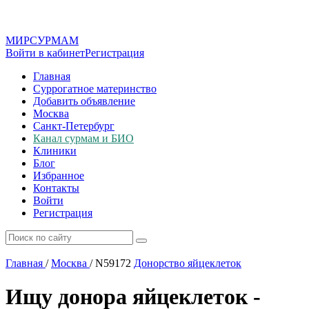
МИР
СУР
МАМ
Войти в кабинет
Регистрация
Главная
Суррогатное материнство
Добавить объявление
Москва
Санкт-Петербург
Канал сурмам и БИО
Клиники
Блог
Избранное
Контакты
Войти
Регистрация
Главная
/
Москва
/
N59172
Донорство яйцеклеток
Ищу донора яйцеклеток -