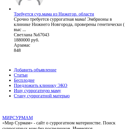
Требуется сур.мама из Нижегор. области
Срочно требуется суррогатная мама! Эмбрионы в
клинике Нижнего Новгорода, проверены генетически (
выс ...
Светлана №67043
1880000 руб.
Арзамас
848
Добавить объявление
Статьи
Бесплодие
Предложить клинику ЭКО
Ищу суррогатную маму
Стану суррогатной матерью
МИР
СУР
МАМ
«Мир Сурмам» - сайт о суррогатном материнстве. Поиск
Имеются
суррогатных мам без посредников.