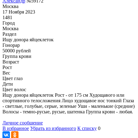
Александр
№59172
Москва
17 Ноября 2023
1481
Город
Москва
Раздел
Ищу донора яйцеклеток
Гонoрар
50000
рублей
Группа крови
Возраст
Рост
Вес
Цвет глаз
Дети
Цвет волос
Ищу донора яйцеклеток Рост - от 175 см Худощавого или
спортивного телосложения Лицо худощавое нос тонкий Глаза
- светлые, голубые, серые, зеленые Уши - маленькие (средние)
Волосы - темно-русые, русые, шатенка Группа крови - любая.
Личное сообщение
В избранное
Убрать из избранного
К списку
0