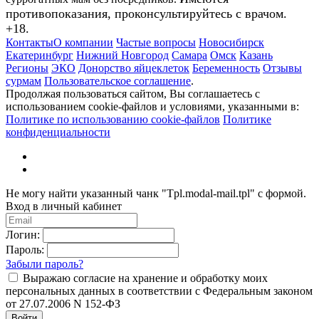
противопоказания, проконсультируйтесь с врачом.
+18.
Контакты
О компании
Частые вопросы
Новосибирск
Екатеринбург
Нижний Новгород
Самара
Омск
Казань
Регионы
ЭКО
Донорство яйцеклеток
Беременность
Отзывы
сурмам
Пользовательское соглашение
.
Продолжая пользоваться сайтом, Вы соглашаетесь с
использованием cookie-файлов и условиями, указанными в:
Политике по использованию cookie-файлов
Политике
конфиденциальности
Не могу найти указанный чанк "Tpl.modal-mail.tpl" с формой.
Вход в личный кабинет
Логин:
Пароль:
Забыли пароль?
Выражаю согласие на хранение и обработку моих
персональных данных в соответствии с Федеральным законом
от 27.07.2006 N 152-ФЗ
Войти