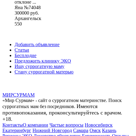
отклоне ...
Яна №74048
300000 руб.
Архангельск
550
Добавить объявление
Статьи
Бесплодие
Предложить клинику ЭКО
Ищу суррогатную маму
Стану суррогатной матерью
МИР
СУР
МАМ
«Мир Сурмам» - сайт о суррогатном материнстве. Поиск
Имеются
суррогатных мам без посредников.
противопоказания, проконсультируйтесь с врачом.
+18.
Контакты
О компании
Частые вопросы
Новосибирск
Екатеринбург
Нижний Новгород
Самара
Омск
Казань
Регионы
ЭКО
Донорство яйцеклеток
Беременность
Отзывы