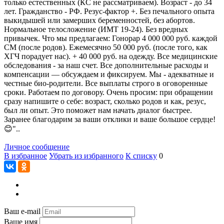
только естественных (КС не рассматриваем). Возраст - до 34
лет. Гражданство - РФ. Резус-фактор +. Без печального опыта
выкидышей или замерших беременностей, без абортов.
Нормальное телосложение (ИМТ 19-24). Без вредных
привычек. Что мы предлагаем: Гонорар 4 000 000 руб. каждой
СМ (после родов). Ежемесячно 50 000 руб. (после того, как
ХГЧ порадует нас). + 40 000 руб. на одежду. Все медицинские
обследования - за наш счет. Все дополнительные расходы и
компенсации — обсуждаем и фиксируем. Мы - адекватные и
честные био-родители. Все выплаты строго в оговоренные
сроки. Работаем по договору. Очень просим: при обращении
сразу напишите о себе: возраст, сколько родов и как, резус,
был ли опыт. Это поможет нам начать диалог быстрее.
Заранее благодарим за ваши отклики и ваше большое сердце!
😊"..
Личное сообщение
В избранное
Убрать из избранного
К списку
0
Ваш e-mail
Ваше имя