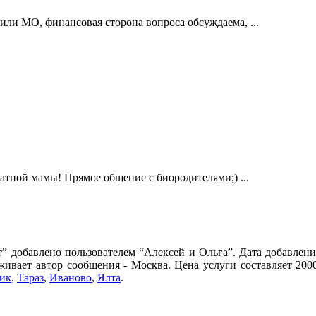
ли МО, финансовая сторона вопроса обсуждаема, ...
атной мамы! Прямое общение с биородителями;) ...
т” добавлено пользователем “Алексей и Ольга”. Дата добавлени
живает автор сообщения - Москва. Цена услуги составляет 200
ик
,
Тараз
,
Иваново
,
Ялта
.