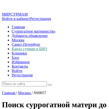
МИР
СУР
МАМ
Войти в кабинет
Регистрация
Главная
Суррогатное материнство
Добавить объявление
Москва
Санкт-Петербург
Канал сурмам и БИО
Клиники
Блог
Избранное
Контакты
Войти
Регистрация
Главная
/
Москва
/
N69057
Поиск суррогатной матери до 