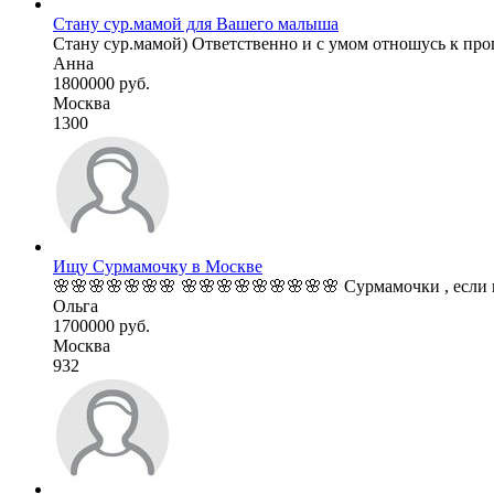
Стану сур.мамой для Вашего малыша
Стану сур.мамой) Ответственно и с умом отношусь к пр
Анна
1800000 руб.
Москва
1300
Ищу Сурмамочку в Москве
🌸🌸🌸🌸🌸🌸🌸 🌸🌸🌸🌸🌸🌸🌸🌸🌸 Сурмамочки , если вы
Ольга
1700000 руб.
Москва
932