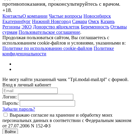
противопоказания, проконсультируйтесь с врачом.
+18.
Контакты
О компании
Частые вопросы
Новосибирск
Екатеринбург
Нижний Новгород
Самара
Омск
Казань
Регионы
ЭКО
Донорство яйцеклеток
Беременность
Отзывы
сурмам
Пользовательское соглашение
.
Продолжая пользоваться сайтом, Вы соглашаетесь с
использованием cookie-файлов и условиями, указанными в:
Политике по использованию cookie-файлов
Политике
конфиденциальности
Не могу найти указанный чанк "Tpl.modal-mail.tpl" с формой.
Вход в личный кабинет
Логин:
Пароль:
Забыли пароль?
Выражаю согласие на хранение и обработку моих
персональных данных в соответствии с Федеральным законом
от 27.07.2006 N 152-ФЗ
Войти