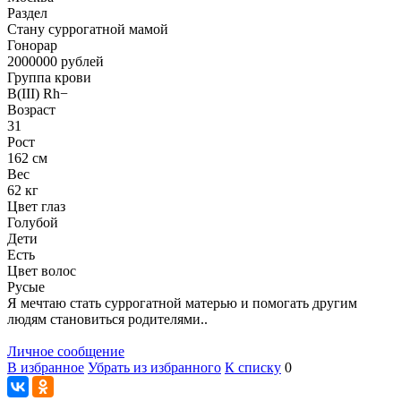
Раздел
Cтану суррогатной мамой
Гонoрар
2000000
рублей
Группа крови
B(III) Rh−
Возраст
31
Рост
162 см
Вес
62 кг
Цвет глаз
Голубой
Дети
Есть
Цвет волос
Русые
Я мечтаю стать суррогатной матерью и помогать другим
людям становиться родителями..
Личное сообщение
В избранное
Убрать из избранного
К списку
0