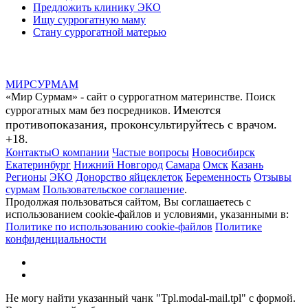
Предложить клинику ЭКО
Ищу суррогатную маму
Стану суррогатной матерью
МИР
СУР
МАМ
«Мир Сурмам» - сайт о суррогатном материнстве. Поиск
Имеются
суррогатных мам без посредников.
противопоказания, проконсультируйтесь с врачом.
+18.
Контакты
О компании
Частые вопросы
Новосибирск
Екатеринбург
Нижний Новгород
Самара
Омск
Казань
Регионы
ЭКО
Донорство яйцеклеток
Беременность
Отзывы
сурмам
Пользовательское соглашение
.
Продолжая пользоваться сайтом, Вы соглашаетесь с
использованием cookie-файлов и условиями, указанными в:
Политике по использованию cookie-файлов
Политике
конфиденциальности
Не могу найти указанный чанк "Tpl.modal-mail.tpl" с формой.