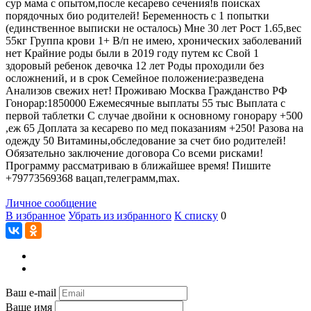
сур мама с опытом,после кесарево сечения!в поисках
порядочных био родителей! Беременность с 1 попытки
(единственное выписки не осталось) Мне 30 лет Рост 1.65,вес
55кг Группа крови 1+ В/п не имею, хронических заболеваний
нет Крайние роды были в 2019 году путем кс Свой 1
здоровый ребенок девочка 12 лет Роды проходили без
осложнений, и в срок Семейное положение:разведена
Анализов свежих нет! Проживаю Москва Гражданство РФ
Гонорар:1850000 Ежемесячные выплаты 55 тыс Выплата с
первой таблетки С случае двойни к основному гонорару +500
,еж 65 Доплата за кесарево по мед показаниям +250! Разова на
одежду 50 Витамины,обследование за счет био родителей!
Обязательно заключение договора Со всеми рисками!
Программу рассматриваю в ближайшее время! Пишите
+79773569368 вацап,телеграмм,max.
Личное сообщение
В избранное
Убрать из избранного
К списку
0
Ваш e-mail
Ваше имя