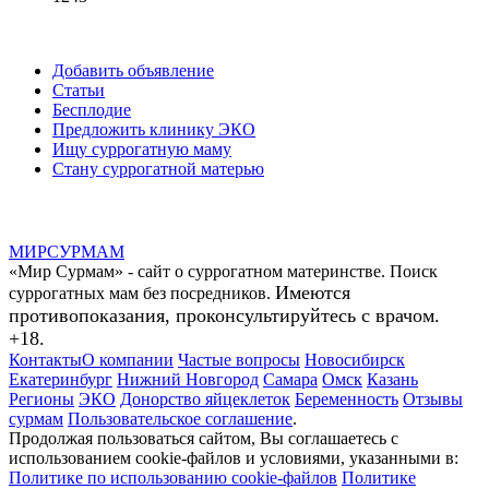
Добавить объявление
Статьи
Бесплодие
Предложить клинику ЭКО
Ищу суррогатную маму
Стану суррогатной матерью
МИР
СУР
МАМ
«Мир Сурмам» - сайт о суррогатном материнстве. Поиск
Имеются
суррогатных мам без посредников.
противопоказания, проконсультируйтесь с врачом.
+18.
Контакты
О компании
Частые вопросы
Новосибирск
Екатеринбург
Нижний Новгород
Самара
Омск
Казань
Регионы
ЭКО
Донорство яйцеклеток
Беременность
Отзывы
сурмам
Пользовательское соглашение
.
Продолжая пользоваться сайтом, Вы соглашаетесь с
использованием cookie-файлов и условиями, указанными в:
Политике по использованию cookie-файлов
Политике