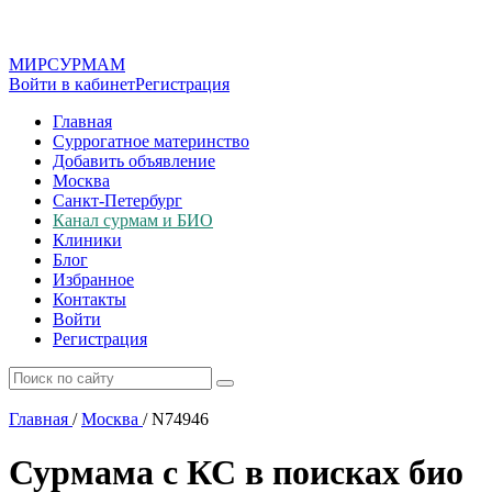
МИР
СУР
МАМ
Войти в кабинет
Регистрация
Главная
Суррогатное материнство
Добавить объявление
Москва
Санкт-Петербург
Канал сурмам и БИО
Клиники
Блог
Избранное
Контакты
Войти
Регистрация
Главная
/
Москва
/
N74946
Сурмама с КС в поисках био