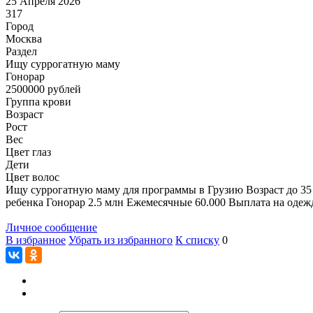
25 Апреля 2026
317
Город
Москва
Раздел
Ищу суррогатную маму
Гонoрар
2500000
рублей
Группа крови
Возраст
Рост
Вес
Цвет глаз
Дети
Цвет волос
Ищу суррогатную маму для программы в Грузию Возраст до 35 л
ребенка Гонорар 2.5 млн Ежемесячные 60.000 Выплата на оде
Личное сообщение
В избранное
Убрать из избранного
К списку
0