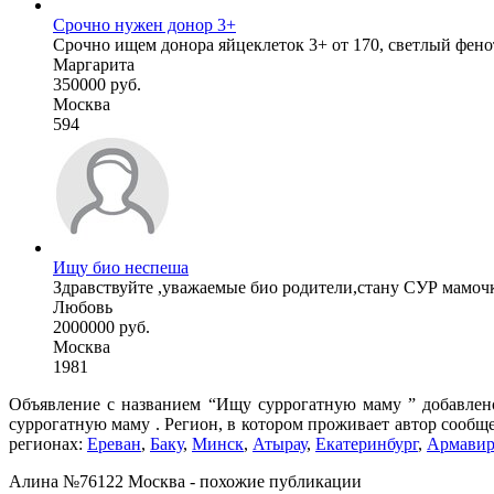
Срочно нужен донор 3+
Срочно ищем донора яйцеклеток 3+ от 170, светлый фено
Маргарита
350000 руб.
Москва
594
Ищу био неспеша
Здравствуйте ,уважаемые био родители,стану СУР мамочко
Любовь
2000000 руб.
Москва
1981
Объявление с названием “Ищу суррогатную маму ” добавлено
суррогатную маму . Регион, в котором проживает автор сообщ
регионах:
Ереван
,
Баку
,
Минск
,
Атырау
,
Екатеринбург
,
Армави
Алина №76122 Москва - похожие публикации