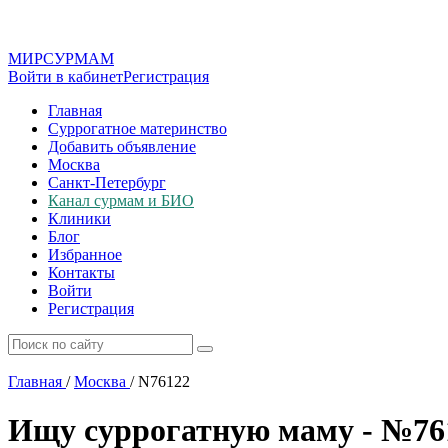
МИР
СУР
МАМ
Войти в кабинет
Регистрация
Главная
Суррогатное материнство
Добавить объявление
Москва
Санкт-Петербург
Канал сурмам и БИО
Клиники
Блог
Избранное
Контакты
Войти
Регистрация
Главная
/
Москва
/
N76122
Ищу суррогатную маму - №76