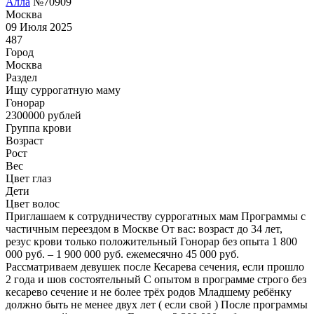
Алла
№70909
Москва
09 Июля 2025
487
Город
Москва
Раздел
Ищу суррогатную маму
Гонoрар
2300000
рублей
Группа крови
Возраст
Рост
Вес
Цвет глаз
Дети
Цвет волос
Приглашаем к сотрудничеству суррогатных мам Программы с
частичным переездом в Москве От вас: возраст до 34 лет,
резус крови только положительный Гонорар без опыта 1 800
000 руб. – 1 900 000 руб. ежемесячно 45 000 руб.
Рассматриваем девушек после Кесарева сечения, если прошло
2 года и шов состоятельный С опытом в программе строго без
кесарево сечение и не более трёх родов Младшему ребёнку
должно быть не менее двух лет ( если свой ) После программы