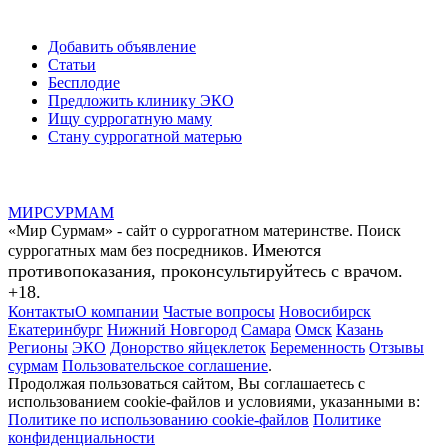
Добавить объявление
Статьи
Бесплодие
Предложить клинику ЭКО
Ищу суррогатную маму
Стану суррогатной матерью
МИР
СУР
МАМ
«Мир Сурмам» - сайт о суррогатном материнстве. Поиск
Имеются
суррогатных мам без посредников.
противопоказания, проконсультируйтесь с врачом.
+18.
Контакты
О компании
Частые вопросы
Новосибирск
Екатеринбург
Нижний Новгород
Самара
Омск
Казань
Регионы
ЭКО
Донорство яйцеклеток
Беременность
Отзывы
сурмам
Пользовательское соглашение
.
Продолжая пользоваться сайтом, Вы соглашаетесь с
использованием cookie-файлов и условиями, указанными в:
Политике по использованию cookie-файлов
Политике
конфиденциальности