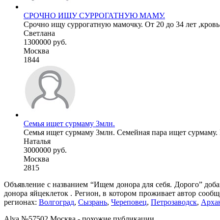
СРОЧНО ИЩУ СУРРОГАТНУЮ МАМУ.
Срочно ищу суррогатную мамочку. От 20 до 34 лет ,кровь+
Светлана
1300000 руб.
Москва
1844
Семья ищет сурмаму 3млн.
Семья ищет сурмаму 3млн. Семейная пара ищет сурмаму.
Наталья
3000000 руб.
Москва
2815
Объявление с названием “Ищем донора для себя. Дорого” доба
донора яйцеклеток . Регион, в котором проживает автор сооб
регионах:
Волгоград
,
Сызрань
,
Череповец
,
Петрозаводск
,
Арха
Alya №57502 Москва - похожие публикации