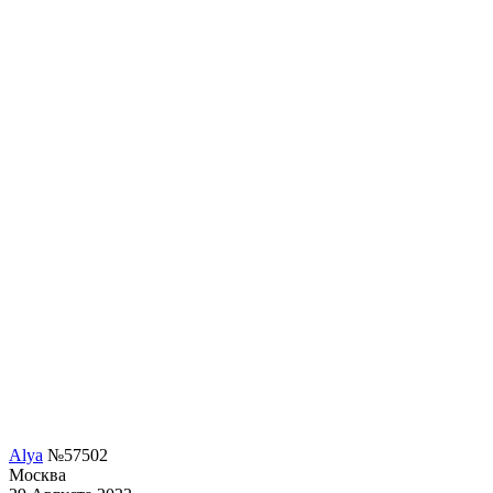
Alya
№57502
Москва