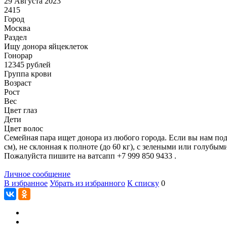
29 Августа 2023
2415
Город
Москва
Раздел
Ищу донора яйцеклеток
Гонoрар
12345
рублей
Группа крови
Возраст
Рост
Вес
Цвет глаз
Дети
Цвет волос
Семейная пара ищет донора из любого города. Если вы нам подо
см), не склонная к полноте (до 60 кг), с зелеными или голубым
Пожалуйста пишите на ватсапп +7 999 850 9433 .
Личное сообщение
В избранное
Убрать из избранного
К списку
0