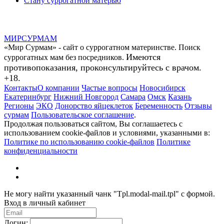
Стану суррогатной матерью
МИР
СУР
МАМ
«Мир Сурмам» - сайт о суррогатном материнстве. Поиск
Имеются
суррогатных мам без посредников.
противопоказания, проконсультируйтесь с врачом.
+18.
Контакты
О компании
Частые вопросы
Новосибирск
Екатеринбург
Нижний Новгород
Самара
Омск
Казань
Регионы
ЭКО
Донорство яйцеклеток
Беременность
Отзывы
сурмам
Пользовательское соглашение
.
Продолжая пользоваться сайтом, Вы соглашаетесь с
использованием cookie-файлов и условиями, указанными в:
Политике по использованию cookie-файлов
Политике
конфиденциальности
Не могу найти указанный чанк "Tpl.modal-mail.tpl" с формой.
Вход в личный кабинет
Логин: