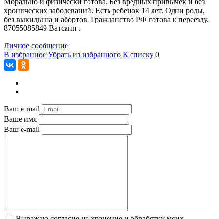
Морально и физически готова. Без вредных привычек и без
хронических заболеваний. Есть ребенок 14 лет. Одни роды,
без выкидыша и абортов. Гражданство РФ готова к переезду.
87055085849 Ватсапп .
Личное сообщение
В избранное
Убрать из избранного
К списку
0
Ваш e-mail
Ваше имя
Ваш e-mail
Выражаю согласие на хранение и обработку моих