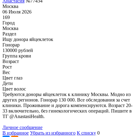
Анастасия
№77434
Москва
06 Июля 2026
169
Город
Москва
Раздел
Ищу донора яйцеклеток
Гонoрар
130000
рублей
Группа крови
Возраст
Рост
Вес
Цвет глаз
Дети
Цвет волос
Требуются доноры яйцеклеток к клинику Москвы. Модно из
других регионов. Гонорар 130 000. Все обследования за счет
клиники. Проживание и дорога компенсируются. Возраст 20-
33 включительно, без гинекологических операций. Пишите в
ТГ @AnastasiHealth.
Личное сообщение
В избранное
Убрать из избранного
К списку
0