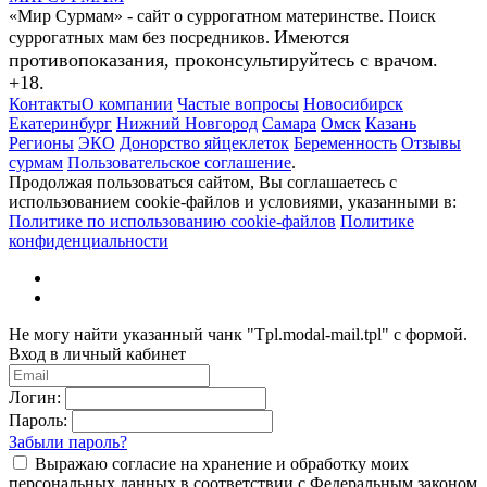
«Мир Сурмам» - сайт о суррогатном материнстве. Поиск
Имеются
суррогатных мам без посредников.
противопоказания, проконсультируйтесь с врачом.
+18.
Контакты
О компании
Частые вопросы
Новосибирск
Екатеринбург
Нижний Новгород
Самара
Омск
Казань
Регионы
ЭКО
Донорство яйцеклеток
Беременность
Отзывы
сурмам
Пользовательское соглашение
.
Продолжая пользоваться сайтом, Вы соглашаетесь с
использованием cookie-файлов и условиями, указанными в:
Политике по использованию cookie-файлов
Политике
конфиденциальности
Не могу найти указанный чанк "Tpl.modal-mail.tpl" с формой.
Вход в личный кабинет
Логин:
Пароль:
Забыли пароль?
Выражаю согласие на хранение и обработку моих
персональных данных в соответствии с Федеральным законом