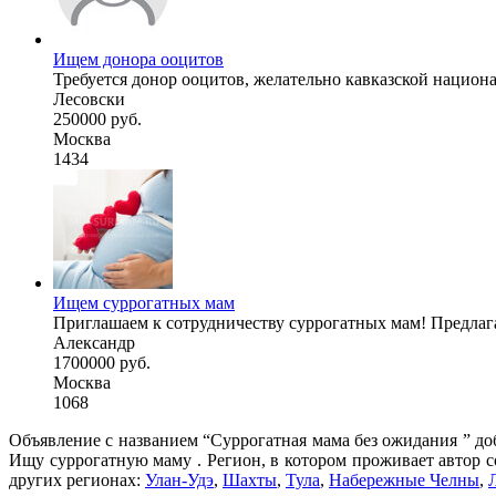
Ищем донора ооцитов
Требуется донор ооцитов, желательно кавказской национальн
Лесовски
250000 руб.
Москва
1434
Ищем суррогатных мам
Приглашаем к сотрудничеству суррогатных мам! Предлагае
Александр
1700000 руб.
Москва
1068
Объявление с названием “Суррогатная мама без ожидания ” до
Ищу суррогатную маму . Регион, в котором проживает автор с
других регионах:
Улан-Удэ
,
Шахты
,
Тула
,
Набережные Челны
,