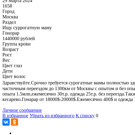
29 Марта 2024
1658
Город
Москва
Раздел
Ищу суррогатную маму
Гонoрар
1440000
рублей
Группа крови
Возраст
Рост
Вес
Цвет глаз
Дети
Цвет волос
Здравствуйте.Срочно требуется сурогатные мамы полностью здо
частичным переездом до 1300км от Москвы с опытом и без опыт
опыта 1.5млн,ежемесячно 30т.р. одежда 25т.р. без переезда.Та
кесарево.Гонарар от 18000$-20000$.Ежемесячно 400$ и одежда 
Личное сообщение
В избранное
Убрать из избранного
К списку
0