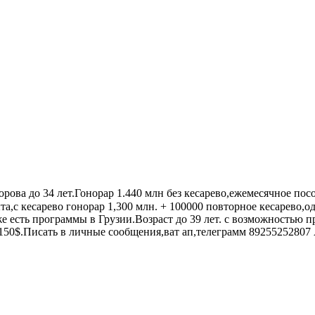
рова до 34 лет.Гонорар 1.440 млн без кесарево,ежемесячное пос
а,с кесарево гонорар 1,300 млн. + 100000 повторное кесарево,о
кже есть программы в Грузии.Возраст до 39 лет. с возможностью 
150$.Писать в личные сообщения,ват ап,телеграмм 89255252807 