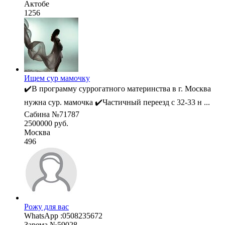
Актобе
1256
Ищем сур мамочку
✔️В программу суррогатного материнства в г. Москва
нужна сур. мамочка ✔️Частичный переезд с 32-33 н ...
Сабина №71787
2500000 руб.
Москва
496
Рожу для вас
WhatsApp :0508235672
Зарема №59028