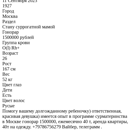
11 Сентября 2023
1927
Город
Москва
Раздел
Cтану суррогатной мамой
Гонoрар
1500000
рублей
Группа крови
O(I) Rh+
Возраст
26
Рост
167 см
Вес
52 кг
Цвет глаз
Дети
Есть
Цвет волос
Русые
Помогу вашему долгожданному ребеночку) ответственная,
красивая девушка) имеется опыт в программе сурматеринства
в Москве гонорар 1500000, ежемесячно 40 т, аренда квартиры,
40т на одежду. +79786756279 Вайбер, телеграмм .