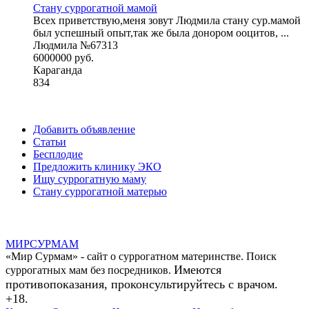
Стану суррогатной мамой
Всех приветствую,меня зовут Людмила стану сур.мамой
был успешный опыт,так же была донором ооцитов, ...
Людмила №67313
6000000 руб.
Караганда
834
Добавить объявление
Статьи
Бесплодие
Предложить клинику ЭКО
Ищу суррогатную маму
Стану суррогатной матерью
МИР
СУР
МАМ
«Мир Сурмам» - сайт о суррогатном материнстве. Поиск
Имеются
суррогатных мам без посредников.
противопоказания, проконсультируйтесь с врачом.
+18.