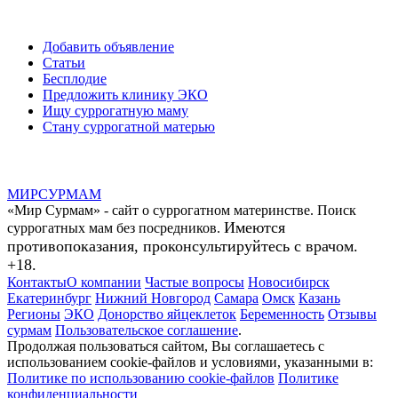
Добавить объявление
Статьи
Бесплодие
Предложить клинику ЭКО
Ищу суррогатную маму
Стану суррогатной матерью
МИР
СУР
МАМ
«Мир Сурмам» - сайт о суррогатном материнстве. Поиск
Имеются
суррогатных мам без посредников.
противопоказания, проконсультируйтесь с врачом.
+18.
Контакты
О компании
Частые вопросы
Новосибирск
Екатеринбург
Нижний Новгород
Самара
Омск
Казань
Регионы
ЭКО
Донорство яйцеклеток
Беременность
Отзывы
сурмам
Пользовательское соглашение
.
Продолжая пользоваться сайтом, Вы соглашаетесь с
использованием cookie-файлов и условиями, указанными в:
Политике по использованию cookie-файлов
Политике
конфиденциальности