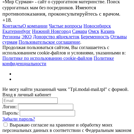
«Мир Сурмам» - сайт о суррогатном материнстве. Поиск
Имеются
суррогатных мам без посредников.
противопоказания, проконсультируйтесь с врачом.
+18.
Контакты
О компании
Частые вопросы
Новосибирск
Екатеринбург
Нижний Новгород
Самара
Омск
Казань
Регионы
ЭКО
Донорство яйцеклеток
Беременность
Отзывы
сурмам
Пользовательское соглашение
.
Продолжая пользоваться сайтом, Вы соглашаетесь с
использованием cookie-файлов и условиями, указанными в:
Политике по использованию cookie-файлов
Политике
конфиденциальности
Не могу найти указанный чанк "Tpl.modal-mail.tpl" с формой.
Вход в личный кабинет
Логин:
Пароль:
Забыли пароль?
Выражаю согласие на хранение и обработку моих
персональных данных в соответствии с Федеральным законом