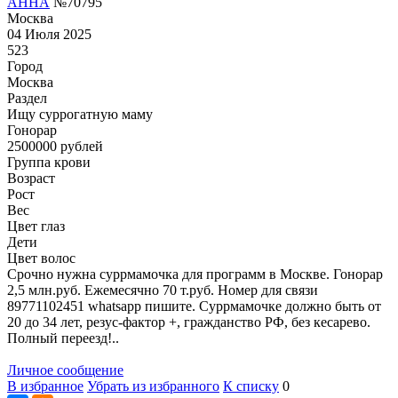
АННА
№70795
Москва
04 Июля 2025
523
Город
Москва
Раздел
Ищу суррогатную маму
Гонoрар
2500000
рублей
Группа крови
Возраст
Рост
Вес
Цвет глаз
Дети
Цвет волос
Срочно нужна суррмамочка для программ в Москве. Гонорар
2,5 млн.руб. Ежемесячно 70 т.руб. Номер для связи
89771102451 whatsapp пишите. Суррмамочке должно быть от
20 до 34 лет, резус-фактор +, гражданство РФ, без кесарево.
Полный переезд!..
Личное сообщение
В избранное
Убрать из избранного
К списку
0